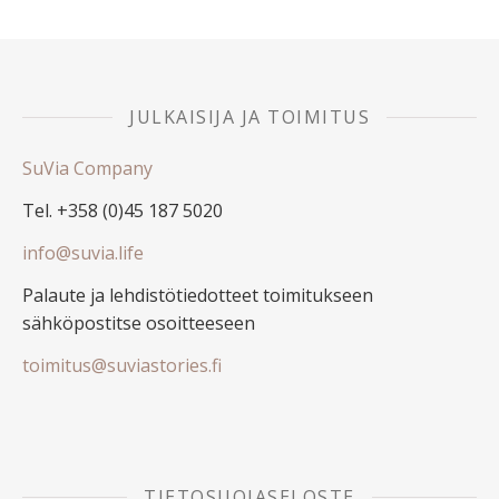
JULKAISIJA JA TOIMITUS
SuVia Company
Tel. +358 (0)45 187 5020
info@suvia.life
Palaute ja lehdistötiedotteet toimitukseen
sähköpostitse osoitteeseen
toimitus@suviastories.fi
TIETOSUOJASELOSTE