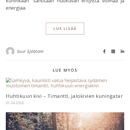
kuninkaan” sanotaan huokuvan erityistä voimaa ja
energiaa.
LUE LISÄÄ
Suvi Sjöblom
LUE MYÖS
Huhtikuun kivi – Timantti, jalokivien kuningatar
01.04.2026