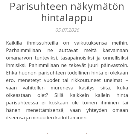
Parisuhteen näkymätön
hintalappu
05.07.2026
Kaikilla ihmissuhteilla on vaikutuksensa meihin.
Parhaimmillaan ne auttavat meitä kasvamaan
omanarvon tunteviksi, tasapainoisiksi ja onnellisiksi
ihmisiksi. Pahimmillaan ne tekevät juuri päinvastoin.
Ehkä huonon parisuhteen todellinen hinta ei olekaan
ero, menetetyt vuodet tai rikkoutuneet unelmat –
vaan vähitellen mureneva käsitys siitä, kuka
oikeastaan olet? Sillä kaikkein kallein hinta
parisuhteessa ei koskaan ole toinen ihminen tai
hänen menettämisensä, vaan yhteyden omaan
itseensä ja minuuden kadottaminen.