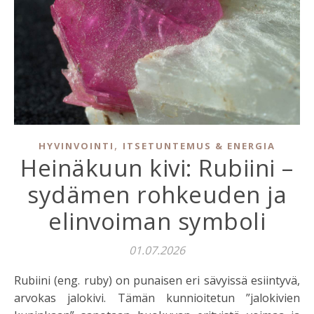
,
HYVINVOINTI
ITSETUNTEMUS & ENERGIA
Heinäkuun kivi: Rubiini –
sydämen rohkeuden ja
elinvoiman symboli
01.07.2026
Rubiini (eng. ruby) on punaisen eri sävyissä esiintyvä,
arvokas jalokivi. Tämän kunnioitetun ”jalokivien