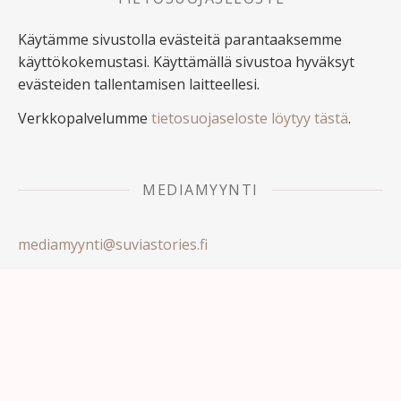
Käytämme sivustolla evästeitä parantaaksemme
käyttökokemustasi. Käyttämällä sivustoa hyväksyt
evästeiden tallentamisen laitteellesi.
Verkkopalvelumme
tietosuojaseloste löytyy tästä
.
MEDIAMYYNTI
mediamyynti@suviastories.fi
Mediatiedot tästä
Olemme vastuullinen media