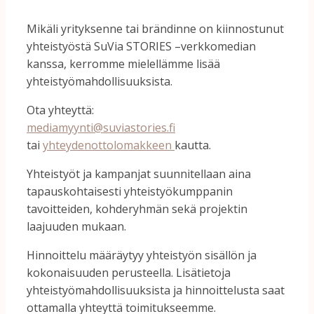
Mikäli
yrityksenne
tai
brändinne
on
kiinnostunut
yhteistyöstä
SuVia
STORIES –
verkkomedian
kanssa,
kerromme
mielellämme
lisää
yhteistyö
mahdollisuuksista.
Ota
yhteyttä:
mediamyynti@
suviastories.
fi
tai
yhteydenottolomakkeen
kautta.
Yhteistyöt
ja
kampanjat
suunnitellaan
aina
tapauskohtaisesti
yhteistyökumppanin
tavoitteiden,
kohderyhmän
sekä
projektin
laajuuden
mukaan.
Hinnoittelu
määräytyy
yhteistyön
sisällön
ja
kokonaisuuden
perusteella.
Lisätietoja
yhteistyömahdollisuuksista
ja
hinnoittelusta
saat
ottamalla
yhteyttä
toimitukseemme.