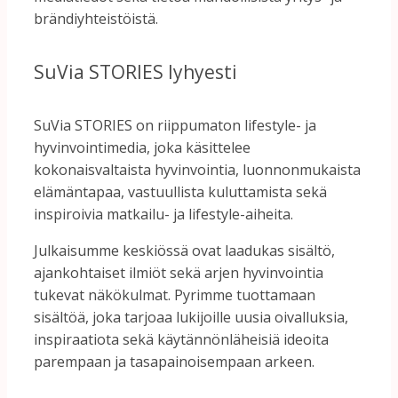
brändiyhteistöistä.
SuVia
STORIES
lyhyesti
SuVia
STORIES
on
riippumaton
lifestyle-
ja
hyvinvointimedia,
joka
käsittelee
kokonaisvaltaista
hyvinvointia,
luonnonmukaista
elämäntapaa,
vastuullista
kuluttamista
sekä
inspiroivia
matkailu-
ja
lifestyle-
aiheita.
Julkaisumme
keskiössä
ovat
laadukas
sisältö,
ajankohtaiset
ilmiöt
sekä
arjen
hyvinvointia
tukevat
näkökulmat.
Pyrimme
tuottamaan
sisältöä,
joka
tarjoaa
lukijoille
uusia
oivalluksia,
inspiraatiota
sekä
käytännönläheisiä
ideoita
parempaan
ja
tasapainoisempaan
arkeen.