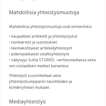
Mahdollisia
yhteistyömuotoja
Mahdollisia
yhteistyömuotoja
ovat
esimerkiksi:
•
kaupalliset
artikkelit
ja
yhteistyöjutut
•
tuotearviot
ja
suositukset
•
teemakohtaiset
artikkeliyhteistyöt
•
pidempiaikaiset
sisältöyhteistyöt
•
näkyvyys
SuVia
STORIES –
verkkomediassa
sekä
sen
sosiaalisen
median
kanavissa
Yhteistyöt
suunnitellaan
aina
yhteistyökumppanin
tavoitteiden
ja
kohderyhmän
mukaan.
Mediayhteistyö