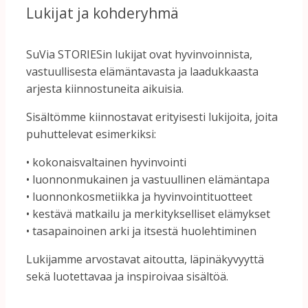
Lukijat
ja
kohderyhmä
SuVia
STORIESin
lukijat
ovat
hyvinvoinnista,
vastuullisesta
elämäntavasta
ja
laadukkaasta
arjesta
kiinnostuneita aikuisia
.
Sisältömme
kiinnostavat
erityisesti
lukijoita,
joita
puhuttelevat
esimerkiksi:
•
kokonaisvaltainen
hyvinvointi
•
luonnonmukainen
ja
vastuullinen
elämäntapa
•
luonnonkosmetiikka
ja
hyvinvointituotteet
• kestävä
matkailu
ja merkitykselliset
elämykset
•
tasapainoinen
arki
ja
itsestä
huolehtiminen
Lukijamme
arvostavat
aitoutta,
läpinäkyvyyttä
sekä
luotettavaa
ja
inspiroivaa
sisältöä.