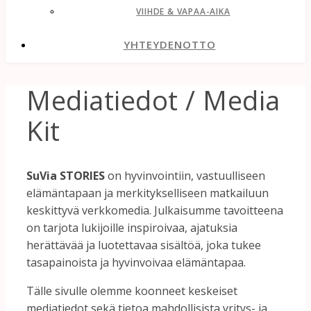
VIIHDE & VAPAA-AIKA
YHTEYDENOTTO
Mediatiedot / Media
Kit
SuVia
STORIES
on
hyvinvointiin,
vastuulliseen
elämäntapaan
ja
merkitykselliseen
matkailuun
keskittyvä
verkkomedia.
Julkaisumme
tavoitteena
on
tarjota
lukijoille
inspiroivaa,
ajatuksia
herättävää
ja
luotettavaa
sisältöä,
joka
tukee
tasapainoista
ja
hyvinvoivaa
elämäntapaa.
Tälle
sivulle
olemme
koonneet
keskeiset
mediatiedot
sekä
tietoa
mahdollisista
yritys-
ja