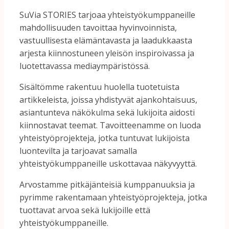
SuVia
STORIES
tarjoaa
yhteistyökumppaneille
mahdollisuuden
tavoittaa
hyvinvoinnista,
vastuullisesta
elämäntavasta
ja
laadukkaasta
arjesta
kiinnostuneen
yleisön
inspiroivassa
ja
luotettavassa
mediaympäristössä.
Sisältömme
rakentuu
huolella
tuotetuista
artikkeleista,
joissa
yhdistyvät
ajankohtaisuus,
asiantunteva
näkökulma
sekä
lukijoita
aidosti
kiinnostavat
teemat.
Tavoitteenamme
on
luoda
yhteistyöprojekteja,
jotka
tuntuvat
lukijoista
luontevilta
ja
tarjoavat
samalla
yhteistyökumppaneille
uskottavaa
näkyvyyttä.
Arvostamme
pitkäjänteisiä
kumppanuuksia
ja
pyrimme
rakentamaan
yhteistyöprojekteja,
jotka
tuottavat
arvoa
sekä
lukijoille
että
yhteistyökumppaneille.