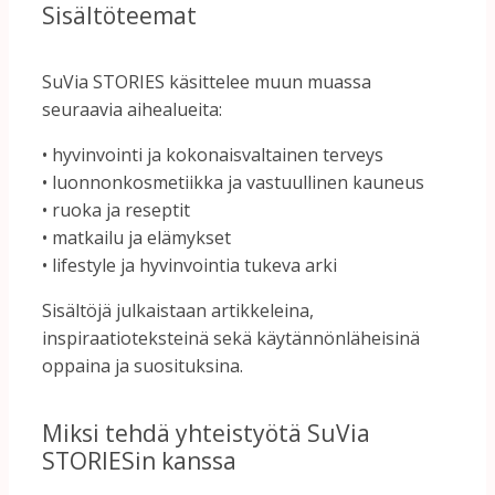
Sisältöteemat
SuVia
STORIES
käsittelee
muun
muassa
seuraavia
aihealueita:
•
hyvinvointi
ja
kokonaisvaltainen
terveys
•
luonnonkosmetiikka
ja
vastuullinen
kauneus
•
ruoka
ja
reseptit
•
matkailu
ja
elämykset
•
lifestyle
ja
hyvinvointia
tukeva
arki
Sisältöjä
julkaistaan
artikkeleina,
inspiraatioteksteinä
sekä
käytännönläheisinä
oppaina
ja
suosituksina.
Miksi
tehdä
yhteistyötä
SuVia
STORIESin
kanssa