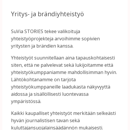
Yritys-
ja
brändiyhteistyö
SuVia
STORIES
tekee
valikoituja
yhteistyöprojekteja
arvoihimme
sopivien
yritysten
ja
brändien
kanssa.
Yhteistyöt
suunnitellaan
aina
tapauskohtaisesti
siten,
että
ne
palvelevat
sekä
lukijoitamme
että
yhteistyökumppaniamme
mahdollisimman
hyvin.
Lähtökohtanamme
on
tarjota
yhteistyökumppaneille
laadukasta
näkyvyyttä
aidossa
ja
sisällöllisesti
luontevassa
ympäristössä.
Kaikki
kaupalliset
yhteistyöt
merkitään
selkeästi
hyvän
journalistisen
tavan
sekä
kuluttajansuojalainsäädännön
mukaisesti.