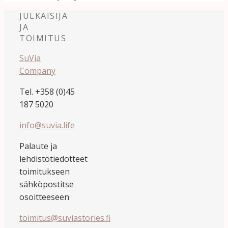
JULKAISIJA
JA
TOIMITUS
SuVia
Company
Tel. +358 (0)45
187 5020
info@suvia.life
Palaute ja
lehdistötiedotteet
toimitukseen
sähköpostitse
osoitteeseen
toimitus@suviastories.fi