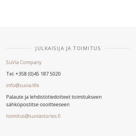
JULKAISIJA JA TOIMITUS
SuVia Company
Tel. +358 (0)45 187 5020
info@suvia.life
Palaute ja lehdistötiedotteet toimitukseen
sähköpostitse osoitteeseen
toimitus@suviastories.fi