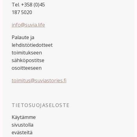
Tel. +358 (0)45
187 5020
info@suvia.life
Palaute ja
lehdistötiedotteet
toimitukseen
sähköpostitse
osoitteeseen
toimitus@suviastories.fi
TIETOSUOJASELOSTE
Käytämme
sivustolla
evästeitä