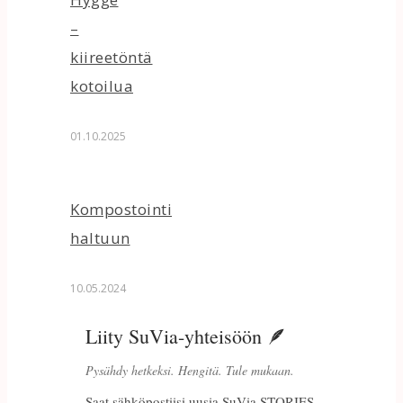
–
kiireetöntä
kotoilua
01.10.2025
Kompostointi
haltuun
10.05.2024
Liity SuVia-yhteisöön 🪶
Pysähdy hetkeksi. Hengitä. Tule mukaan.
Saat sähköpostiisi uusia SuVia STORIES -