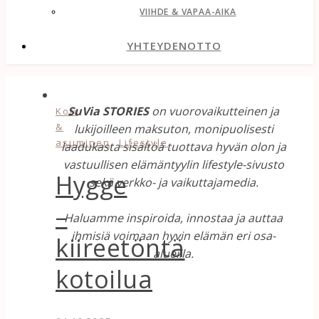
VIIHDE & VAPAA-AIKA
YHTEYDENOTTO
SuVia STORIES
on vuorovaikutteinen ja
Koti
&
lukijoilleen maksuton, monipuolisesti
,
asuminen
Lifestyle
laadukasta sisältöä tuottava hyvän olon ja
vastuullisen elämäntyylin lifestyle-sivusto
Hygge
sekä verkko- ja vaikuttajamedia.
–
Haluamme inspiroida, innostaa ja auttaa
ihmisiä voimaan hyvin elämän eri osa-
kiireetöntä
alueilla.
kotoilua