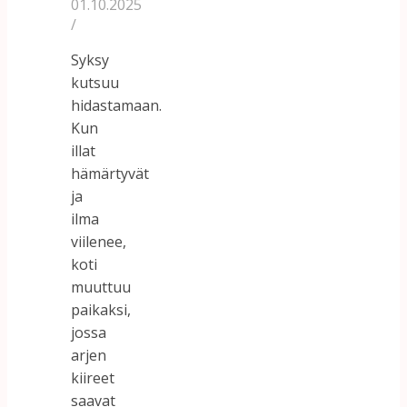
01.10.2025
/
Syksy
kutsuu
hidastamaan.
Kun
illat
hämärtyvät
ja
ilma
viilenee,
koti
muuttuu
paikaksi,
jossa
arjen
kiireet
saavat