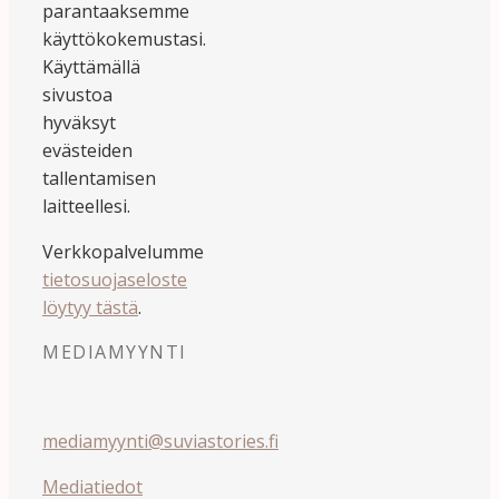
parantaaksemme
käyttökokemustasi.
Käyttämällä
sivustoa
hyväksyt
evästeiden
tallentamisen
laitteellesi.
Verkkopalvelumme
tietosuojaseloste
löytyy tästä
.
MEDIAMYYNTI
mediamyynti@suviastories.fi
Mediatiedot