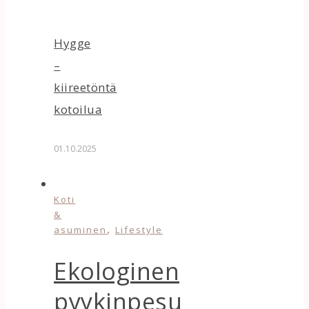
Hygge
–
kiireetöntä
kotoilua
01.10.2025
Koti
&
,
asuminen
Lifestyle
Ekologinen
pyykinpesu