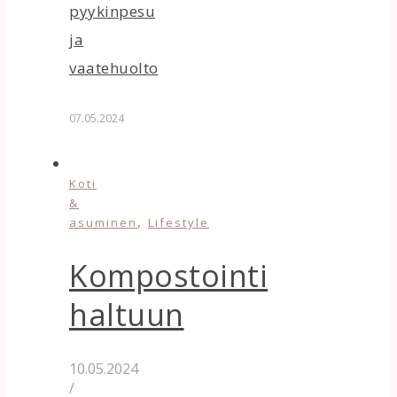
pyykinpesu
ja
vaatehuolto
07.05.2024
Koti
&
,
asuminen
Lifestyle
Kompostointi
haltuun
10.05.2024
/