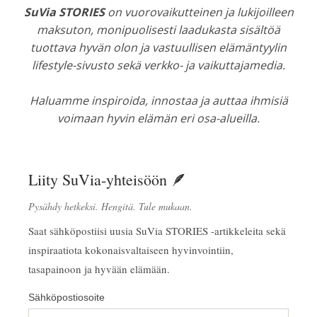
SuVia STORIES
on vuorovaikutteinen ja lukijoilleen
maksuton, monipuolisesti laadukasta sisältöä
tuottava hyvän olon ja vastuullisen elämäntyylin
lifestyle-sivusto sekä verkko- ja vaikuttajamedia.
Haluamme inspiroida, innostaa ja auttaa ihmisiä
voimaan hyvin elämän eri osa-alueilla.
Liity SuVia-yhteisöön 🪶
Pysähdy hetkeksi. Hengitä. Tule mukaan.
Saat sähköpostiisi uusia SuVia STORIES -artikkeleita sekä
inspiraatiota kokonaisvaltaiseen hyvinvointiin,
tasapainoon ja hyvään elämään.
Sähköpostiosoite