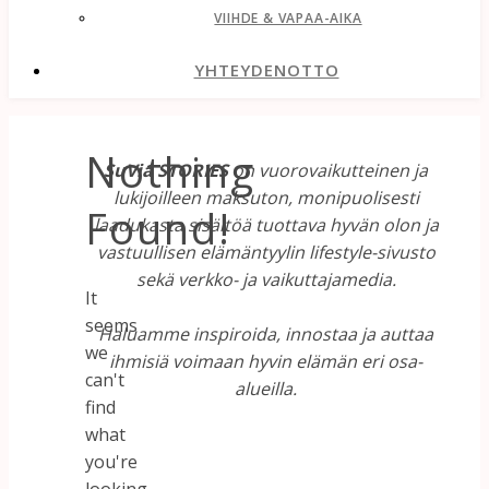
VIIHDE & VAPAA-AIKA
YHTEYDENOTTO
Nothing
SuVia STORIES
on vuorovaikutteinen ja
lukijoilleen maksuton, monipuolisesti
Found!
laadukasta sisältöä tuottava hyvän olon ja
vastuullisen elämäntyylin lifestyle-sivusto
sekä verkko- ja vaikuttajamedia.
It
seems
Haluamme inspiroida, innostaa ja auttaa
we
ihmisiä voimaan hyvin elämän eri osa-
can't
alueilla.
find
what
you're
looking