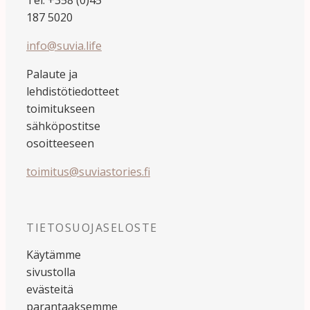
187 5020
info@suvia.life
Palaute ja
lehdistötiedotteet
toimitukseen
sähköpostitse
osoitteeseen
toimitus@suviastories.fi
TIETOSUOJASELOSTE
Käytämme
sivustolla
evästeitä
parantaaksemme