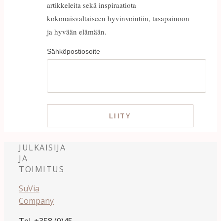
artikkeleita sekä inspiraatiota
kokonaisvaltaiseen hyvinvointiin, tasapainoon
ja hyvään elämään.
Sähköpostiosoite
JULKAISIJA
JA
TOIMITUS
SuVia
Company
Tel. +358 (0)45