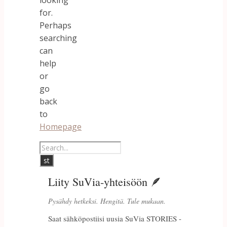
for.
Perhaps
searching
can
help
or
go
back
to
Homepage
Liity SuVia-yhteisöön 🪶
Pysähdy hetkeksi. Hengitä. Tule mukaan.
Saat sähköpostiisi uusia SuVia STORIES -