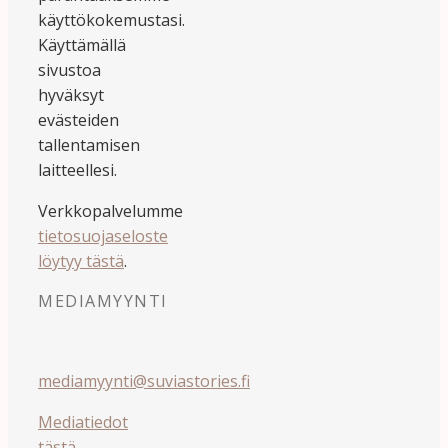
käyttökokemustasi.
Käyttämällä
sivustoa
hyväksyt
evästeiden
tallentamisen
laitteellesi.
Verkkopalvelumme
tietosuojaseloste
löytyy tästä
.
MEDIAMYYNTI
mediamyynti@suviastories.fi
Mediatiedot
tästä