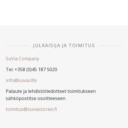
JULKAISIJA JA TOIMITUS
SuVia Company
Tel. +358 (0)45 187 5020
info@suvia.life
Palaute ja lehdistötiedotteet toimitukseen
sähköpostitse osoitteeseen
toimitus@suviastories.fi