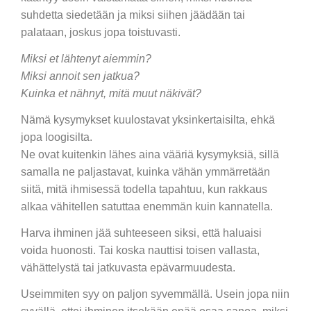
suhdetta siedetään ja miksi siihen jäädään tai
palataan, joskus jopa toistuvasti.
Miksi et lähtenyt aiemmin?
Miksi annoit sen jatkua?
Kuinka et nähnyt, mitä muut näkivät?
Nämä kysymykset kuulostavat yksinkertaisilta, ehkä
jopa loogisilta.
Ne ovat kuitenkin lähes aina vääriä kysymyksiä, sillä
samalla ne paljastavat, kuinka vähän ymmärretään
siitä, mitä ihmisessä todella tapahtuu, kun rakkaus
alkaa vähitellen satuttaa enemmän kuin kannatella.
Harva ihminen jää suhteeseen siksi, että haluaisi
voida huonosti. Tai koska nauttisi toisen vallasta,
vähättelystä tai jatkuvasta epävarmuudesta.
Useimmiten syy on paljon syvemmällä. Usein jopa niin