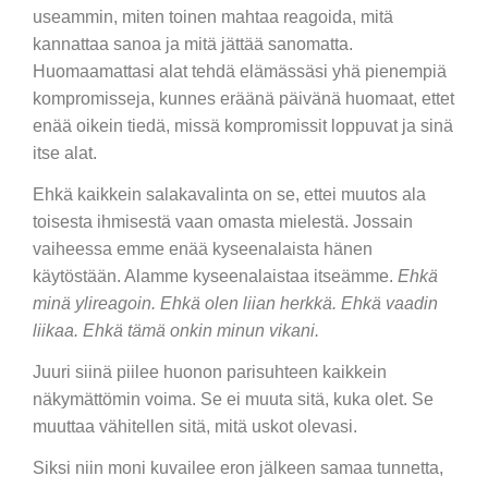
useammin, miten toinen mahtaa reagoida, mitä
kannattaa sanoa ja mitä jättää sanomatta.
Huomaamattasi alat tehdä elämässäsi yhä pienempiä
kompromisseja, kunnes eräänä päivänä huomaat, ettet
enää oikein tiedä, missä kompromissit loppuvat ja sinä
itse alat.
Ehkä kaikkein salakavalinta on se, ettei muutos ala
toisesta ihmisestä vaan omasta mielestä. Jossain
vaiheessa emme enää kyseenalaista hänen
käytöstään. Alamme kyseenalaistaa itseämme.
Ehkä
minä ylireagoin. Ehkä olen liian herkkä. Ehkä vaadin
liikaa. Ehkä tämä onkin minun vikani.
Juuri siinä piilee huonon parisuhteen kaikkein
näkymättömin voima. Se ei muuta sitä, kuka olet. Se
muuttaa vähitellen sitä, mitä uskot olevasi.
Siksi niin moni kuvailee eron jälkeen samaa tunnetta,