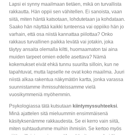
Lapsi ei synny maailmaan tietäen, mikä on turvallista
rakkautta. Hän oppii sen vähitellen. Ei sanoista, vaan
siitä, miten häntä katsotaan, lohdutetaan ja kohdataan.
Saako hän näyttää kaikki tunteensa vai oppiiko hän jo
varhain, että osa niistä kannattaa piilottaa? Onko
rakkaus turvallinen paikka levätä vai jotakin, joka
täytyy ansaita olemalla kiltti, huomaamaton tai aina
muiden tarpeet omien edelle asettava? Nämä
kokemukset eivät ehkä tunnu suurilta silloin, kun ne
tapahtuvat, mutta lapselle ne ovat koko maailma. Juuri
niistä alkaa rakentua näkymätön kartta, jonka varassa
suunnistamme ihmissuhteissamme vielä
vuosikymmeniä myöhemmin.
Psykologiassa tätä kutsutaan
kiintymyssuhteeksi
.
Minä ajattelen sitä mieluummin ensimmäisenä
käsityksenämme rakkaudesta. Se ei kerro vain siitä,
miten suhtaudumme muihin ihmisiin. Se kertoo myös