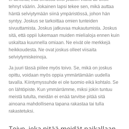
tehnyt väärin. Jokainen lapsi tekee sen, mikä auttaa
häntä selviytymään siinä ympäristössä, johon hän
syntyy. Joskus se tarkoittaa omien tunteiden
sivuuttamista. Joskus jatkuvaa mukautumista. Joskus
sitä, että oppii lukemaan muiden mielialoja ennen kuin
uskaltaa kuunnella omiaan. Ne eivät ole merkkejä
heikkoudesta. Ne ovat joskus olleet viisaita
selviytymiskeinoja.
Ja juuri tässä piilee myös toivo. Se, mikä on joskus
opittu, voidaan myös oppia ymmärtämään uudella
tavalla. Kiintymyssuhde ei ole tuomio eikä kohtalo. Se
on lähtöpiste. Kun ymmärrämme, miksi jokin tuntuu
meistä tutulta, meidän ei enää tarvitse pitää sitä
ainoana mahdollisena tapana rakastaa tai tulla
rakastetuksi.
Toivo, joka pitää meidät paikallaan