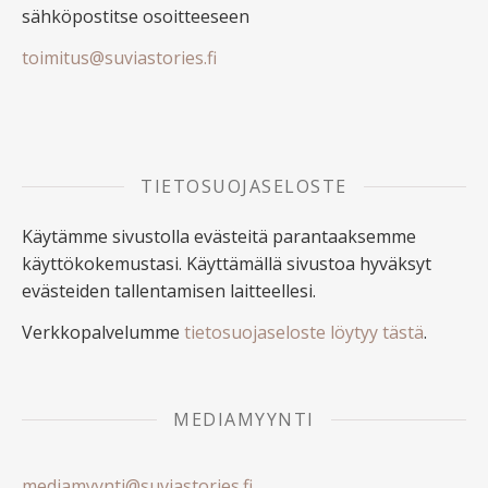
sähköpostitse osoitteeseen
toimitus@suviastories.fi
TIETOSUOJASELOSTE
Käytämme sivustolla evästeitä parantaaksemme
käyttökokemustasi. Käyttämällä sivustoa hyväksyt
evästeiden tallentamisen laitteellesi.
Verkkopalvelumme
tietosuojaseloste löytyy tästä
.
MEDIAMYYNTI
mediamyynti@suviastories.fi