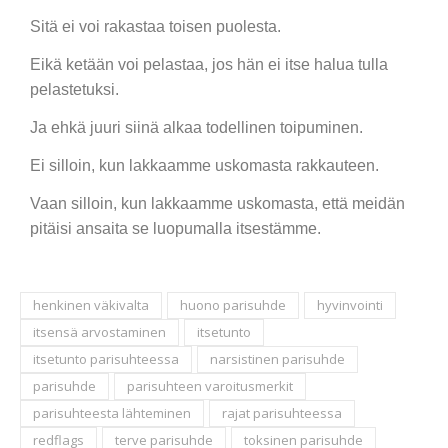
Sitä ei voi rakastaa toisen puolesta.
Eikä ketään voi pelastaa, jos hän ei itse halua tulla
pelastetuksi.
Ja ehkä juuri siinä alkaa todellinen toipuminen.
Ei silloin, kun lakkaamme uskomasta rakkauteen.
Vaan silloin, kun lakkaamme uskomasta, että meidän
pitäisi ansaita se luopumalla itsestämme.
henkinen väkivalta
huono parisuhde
hyvinvointi
itsensä arvostaminen
itsetunto
itsetunto parisuhteessa
narsistinen parisuhde
parisuhde
parisuhteen varoitusmerkit
parisuhteesta lähteminen
rajat parisuhteessa
redflags
terve parisuhde
toksinen parisuhde