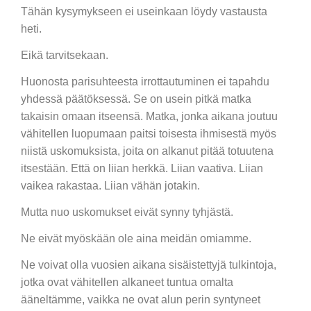
Tähän kysymykseen ei useinkaan löydy vastausta
heti.
Eikä tarvitsekaan.
Huonosta parisuhteesta irrottautuminen ei tapahdu
yhdessä päätöksessä. Se on usein pitkä matka
takaisin omaan itseensä. Matka, jonka aikana joutuu
vähitellen luopumaan paitsi toisesta ihmisestä myös
niistä uskomuksista, joita on alkanut pitää totuutena
itsestään. Että on liian herkkä. Liian vaativa. Liian
vaikea rakastaa. Liian vähän jotakin.
Mutta nuo uskomukset eivät synny tyhjästä.
Ne eivät myöskään ole aina meidän omiamme.
Ne voivat olla vuosien aikana sisäistettyjä tulkintoja,
jotka ovat vähitellen alkaneet tuntua omalta
ääneltämme, vaikka ne ovat alun perin syntyneet