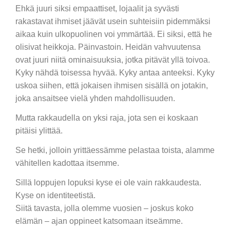
Ehkä juuri siksi empaattiset, lojaalit ja syvästi
rakastavat ihmiset jäävät usein suhteisiin pidemmäksi
aikaa kuin ulkopuolinen voi ymmärtää. Ei siksi, että he
olisivat heikkoja. Päinvastoin. Heidän vahvuutensa
ovat juuri niitä ominaisuuksia, jotka pitävät yllä toivoa.
Kyky nähdä toisessa hyvää. Kyky antaa anteeksi. Kyky
uskoa siihen, että jokaisen ihmisen sisällä on jotakin,
joka ansaitsee vielä yhden mahdollisuuden.
Mutta rakkaudella on yksi raja, jota sen ei koskaan
pitäisi ylittää.
Se hetki, jolloin yrittäessämme pelastaa toista, alamme
vähitellen kadottaa itsemme.
Sillä loppujen lopuksi kyse ei ole vain rakkaudesta.
Kyse on identiteetistä.
Siitä tavasta, jolla olemme vuosien – joskus koko
elämän – ajan oppineet katsomaan itseämme.