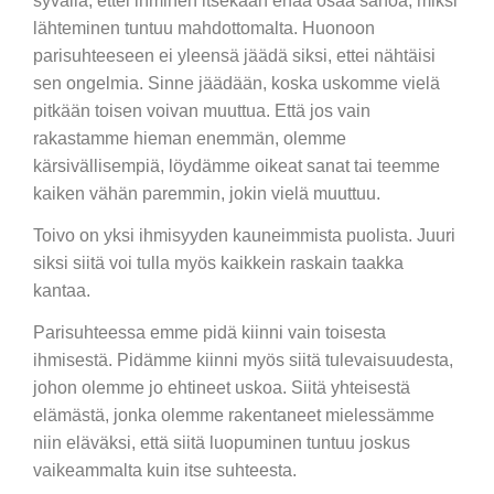
syvällä, ettei ihminen itsekään enää osaa sanoa, miksi
lähteminen tuntuu mahdottomalta. Huonoon
parisuhteeseen ei yleensä jäädä siksi, ettei nähtäisi
sen ongelmia. Sinne jäädään, koska uskomme vielä
pitkään toisen voivan muuttua. Että jos vain
rakastamme hieman enemmän, olemme
kärsivällisempiä, löydämme oikeat sanat tai teemme
kaiken vähän paremmin, jokin vielä muuttuu.
Toivo on yksi ihmisyyden kauneimmista puolista. Juuri
siksi siitä voi tulla myös kaikkein raskain taakka
kantaa.
Parisuhteessa emme pidä kiinni vain toisesta
ihmisestä. Pidämme kiinni myös siitä tulevaisuudesta,
johon olemme jo ehtineet uskoa. Siitä yhteisestä
elämästä, jonka olemme rakentaneet mielessämme
niin eläväksi, että siitä luopuminen tuntuu joskus
vaikeammalta kuin itse suhteesta.