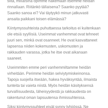
siitä, millaisina opimme näkemään itsemme heidän
rinnallaan. Riitänkö tällaisena? Saanko pyytää?
Saanko sanoa ei? Vai täytyykö minun jatkuvasti
ansaita paikkani toisen elämässä?
Kiintymyssuhteista puhuttaessa tarkoitus ei kuitenkaan
ole etsiä syyllisiä. Useimmat vanhemmat ovat tehneet
juuri sen, minkä ovat osanneet. He ovat kasvattaneet
lapsensa niiden kokemusten, uskomusten ja
rakkauden varassa, jotka he itse ovat aikanaan
saaneet.
Useimmiten emme peri vanhemmiltamme heidän
virheitään. Perimme heidän selviytymiskeinonsa.
Tapoja suojella itseään, hakea hyväksyntää, ilmaista
tunteita tai vaieta niistä. Myös heidän käsityksensä
turvallisuudesta, läheisyydestä ja rakkaudesta on
rakentunut oman lapsuutensa ihmissuhteissa.
Siksi kiintymyssuhteet eivät synny tyhjiössä. Ne