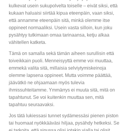
kulkevat usein sukupolvelta toiselle – eivät siksi, että
kukaan haluaisi siirtää kipua eteenpäin, vaan siksi,
että annamme eteenpäin sitä, minkä olemme itse
oppineet normaaliksi. Usein vasta silloin, kun joku
pysähtyy tutkimaan omaa tarinaansa, ketju alkaa
vähitellen katketa.
Tämä on samalla sekä tämän aiheen surullisin että
toiveikkain puoli. Menneisyyttä emme voi muuttaa,
emmekä valita sitä, millaisia selviytymiskeinoja
olemme lapsena oppineet. Mutta voimme päättää,
jäävätkö ne ohjaamaan myös tulevia
ihmissuhteitamme. Ymmärrys ei muuta sitä, mitä on
tapahtunut. Se voi kuitenkin muuttaa sen, mitä
tapahtuu seuraavaksi.
Jos tätä lukiessasi tunnet sydämessäsi pienen piston
tai huomaat nyökkääväsi hiljaa, pysähdy hetkeksi. Se
ei tarkoita, että sinussa olisi jotakin vialla tai olisit