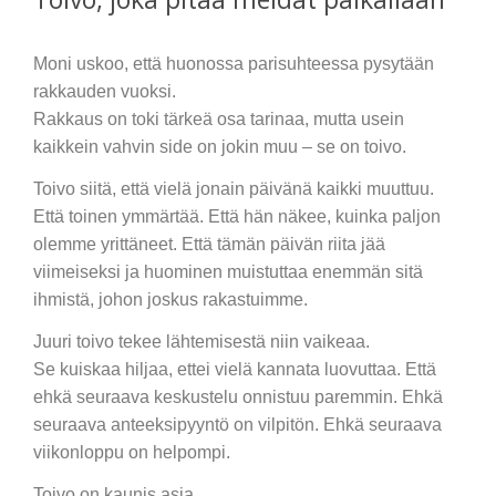
Moni uskoo, että huonossa parisuhteessa pysytään
rakkauden vuoksi.
Rakkaus on toki tärkeä osa tarinaa, mutta usein
kaikkein vahvin side on jokin muu – se on toivo.
Toivo siitä, että vielä jonain päivänä kaikki muuttuu.
Että toinen ymmärtää. Että hän näkee, kuinka paljon
olemme yrittäneet. Että tämän päivän riita jää
viimeiseksi ja huominen muistuttaa enemmän sitä
ihmistä, johon joskus rakastuimme.
Juuri toivo tekee lähtemisestä niin vaikeaa.
Se kuiskaa hiljaa, ettei vielä kannata luovuttaa. Että
ehkä seuraava keskustelu onnistuu paremmin. Ehkä
seuraava anteeksipyyntö on vilpitön. Ehkä seuraava
viikonloppu on helpompi.
Toivo on kaunis asia.