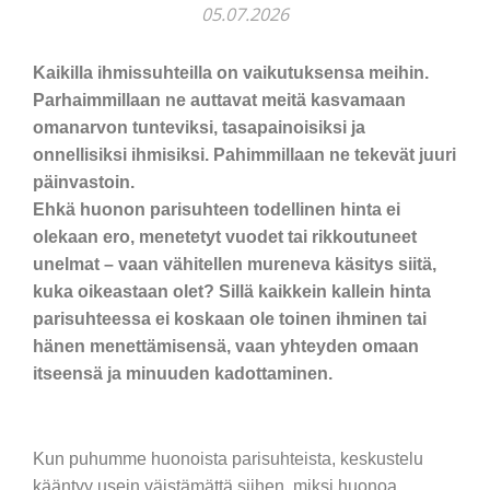
05.07.2026
Kaikilla ihmissuhteilla on vaikutuksensa meihin.
Parhaimmillaan ne auttavat meitä kasvamaan
omanarvon tunteviksi, tasapainoisiksi ja
onnellisiksi ihmisiksi. Pahimmillaan ne tekevät juuri
päinvastoin.
Ehkä huonon parisuhteen todellinen hinta ei
olekaan ero, menetetyt vuodet tai rikkoutuneet
unelmat – vaan vähitellen mureneva käsitys siitä,
kuka oikeastaan olet? Sillä kaikkein kallein hinta
parisuhteessa ei koskaan ole toinen ihminen tai
hänen menettämisensä, vaan yhteyden omaan
itseensä ja minuuden kadottaminen.
Kun puhumme huonoista parisuhteista, keskustelu
kääntyy usein väistämättä siihen, miksi huonoa