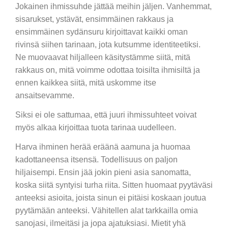
Jokainen ihmissuhde jättää meihin jäljen. Vanhemmat,
sisarukset, ystävät, ensimmäinen rakkaus ja
ensimmäinen sydänsuru kirjoittavat kaikki oman
rivinsä siihen tarinaan, jota kutsumme identiteetiksi.
Ne muovaavat hiljalleen käsitystämme siitä, mitä
rakkaus on, mitä voimme odottaa toisilta ihmisiltä ja
ennen kaikkea siitä, mitä uskomme itse
ansaitsevamme.
Siksi ei ole sattumaa, että juuri ihmissuhteet voivat
myös alkaa kirjoittaa tuota tarinaa uudelleen.
Harva ihminen herää eräänä aamuna ja huomaa
kadottaneensa itsensä. Todellisuus on paljon
hiljaisempi. Ensin jää jokin pieni asia sanomatta,
koska siitä syntyisi turha riita. Sitten huomaat pyytäväsi
anteeksi asioita, joista sinun ei pitäisi koskaan joutua
pyytämään anteeksi. Vähitellen alat tarkkailla omia
sanojasi, ilmeitäsi ja jopa ajatuksiasi. Mietit yhä