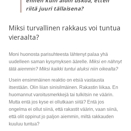
ennen kuin aloin uskoa, etten
riitä juuri tällaisena?
Miksi turvallinen rakkaus voi tuntua
vieraalta?
Moni huonosta parisuhteesta lähtenyt palaa yhä
uudelleen saman kysymyksen äärelle.
Miksi en nähnyt
tätä aiemmin? Miksi kaikki tuntui aluksi niin oikealta?
Usein ensimmäinen reaktio on etsiä vastausta
itsestään. Olin liian sinisilmäinen. Rakastin liikaa. En
huomannut varoitusmerkkejä tai tulkitsin ne väärin.
Mutta entä jos kyse ei ollutkaan siitä? Entä jos
ongelma ei ollut siinä, että rakastit väärin, vaan siinä,
että olit oppinut jo paljon aiemmin, miltä rakkauden
kuuluu tuntua?