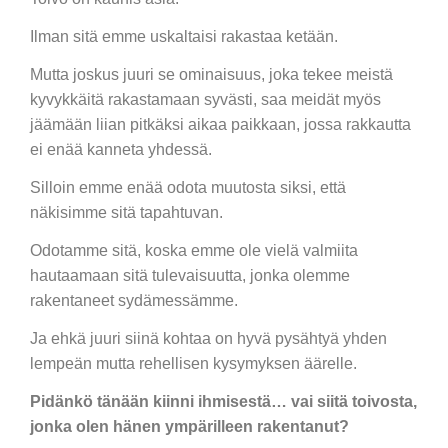
Ilman sitä emme uskaltaisi rakastaa ketään.
Mutta joskus juuri se ominaisuus, joka tekee meistä
kyvykkäitä rakastamaan syvästi, saa meidät myös
jäämään liian pitkäksi aikaa paikkaan, jossa rakkautta
ei enää kanneta yhdessä.
Silloin emme enää odota muutosta siksi, että
näkisimme sitä tapahtuvan.
Odotamme sitä, koska emme ole vielä valmiita
hautaamaan sitä tulevaisuutta, jonka olemme
rakentaneet sydämessämme.
Ja ehkä juuri siinä kohtaa on hyvä pysähtyä yhden
lempeän mutta rehellisen kysymyksen äärelle.
Pidänkö tänään kiinni ihmisestä… vai siitä toivosta,
jonka olen hänen ympärilleen rakentanut?