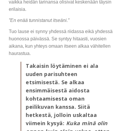
vaikka heidän tarinansa olisivat keskenään täysin
erilaisia.
”En enää tunnistanut itseäni.”
Tuo lause ei synny yhdessä riidassa eikä yhdessä
huonossa päivässä. Se syntyy hitaasti, vuosien
aikana, kun yhteys omaan itseen alkaa vähitellen
haurastua.
Takaisin löytäminen ei ala
uuden parisuhteen
etsimisestä. Se alkaa
ensimmäisestä aidosta
kohtaamisesta oman
peilikuvan kanssa. Siitä
hetkestä, jolloin uskaltaa
viimein kysyä:
Kuka minä olin