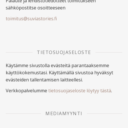
Palaute ja lehdistötiedotteet toimitukseen
sähköpostitse osoitteeseen
toimitus@suviastories.fi
TIETOSUOJASELOSTE
Käytämme sivustolla evästeitä parantaaksemme
käyttökokemustasi. Käyttämällä sivustoa hyväksyt
evästeiden tallentamisen laitteellesi.
Verkkopalvelumme
tietosuojaseloste löytyy tästä
.
MEDIAMYYNTI