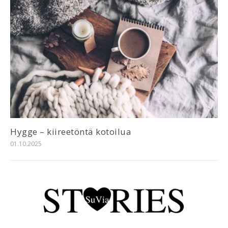
Hygge – kiireetöntä kotoilua
01.10.2025