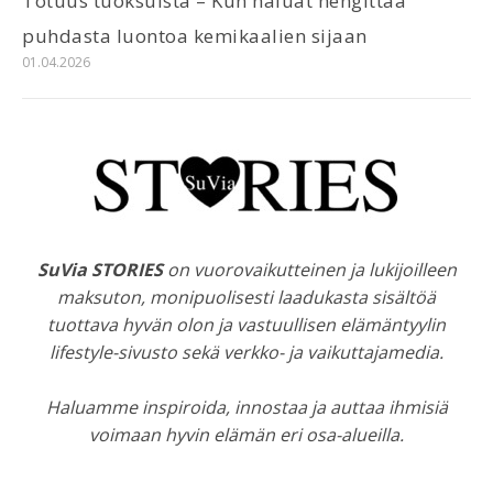
Totuus tuoksuista – Kun haluat hengittää
puhdasta luontoa kemikaalien sijaan
01.04.2026
SuVia STORIES
on vuorovaikutteinen ja lukijoilleen
maksuton, monipuolisesti laadukasta sisältöä
tuottava hyvän olon ja vastuullisen elämäntyylin
lifestyle-sivusto sekä verkko- ja vaikuttajamedia.
Haluamme inspiroida, innostaa ja auttaa ihmisiä
voimaan hyvin elämän eri osa-alueilla.