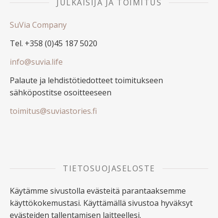
JULKAISIJA JA TOIMITUS
SuVia Company
Tel. +358 (0)45 187 5020
info@suvia.life
Palaute ja lehdistötiedotteet toimitukseen
sähköpostitse osoitteeseen
toimitus@suviastories.fi
TIETOSUOJASELOSTE
Käytämme sivustolla evästeitä parantaaksemme
käyttökokemustasi. Käyttämällä sivustoa hyväksyt
evästeiden tallentamisen laitteellesi.