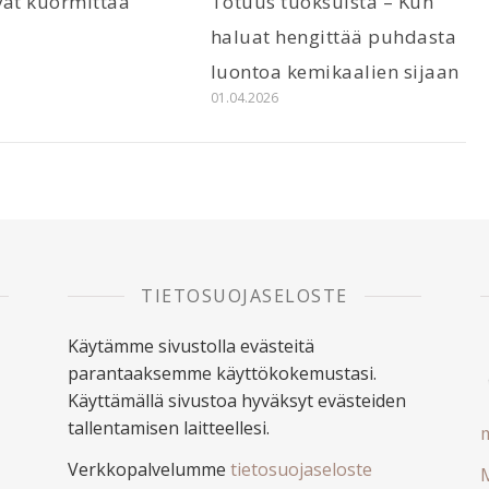
vät kuormittaa
Totuus tuoksuista – Kun
6
haluat hengittää puhdasta
luontoa kemikaalien sijaan
01.04.2026
TIETOSUOJASELOSTE
Käytämme sivustolla evästeitä
parantaaksemme käyttökokemustasi.
Käyttämällä sivustoa hyväksyt evästeiden
tallentamisen laitteellesi.
m
Verkkopalvelumme
tietosuojaseloste
M