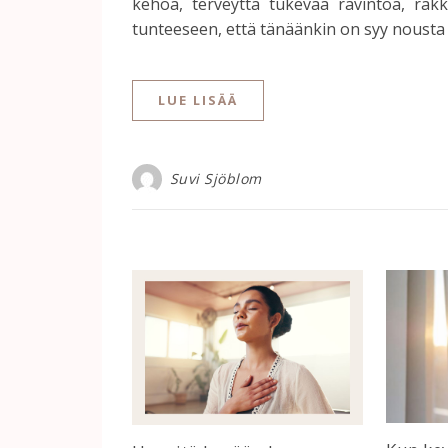
kehoa, terveyttä tukevaa ravintoa, rakk
tunteeseen, että tänäänkin on syy nousta 
LUE LISÄÄ
Suvi Sjöblom