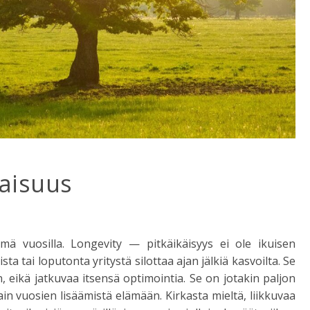
laisuus
mä vuosilla. Longevity — pitkäikäisyys ei ole ikuisen
a tai loputonta yritystä silottaa ajan jälkiä kasvoilta. Se
n, eikä jatkuvaa itsensä optimointia. Se on jotakin paljon
in vuosien lisäämistä elämään. Kirkasta mieltä, liikkuvaa