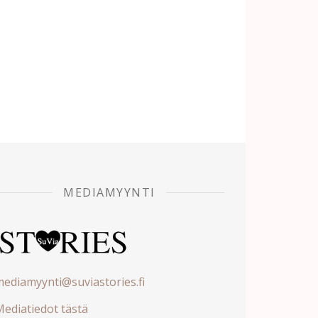
MEDIAMYYNTI
ediamyynti@suviastories.fi
ediatiedot tästä