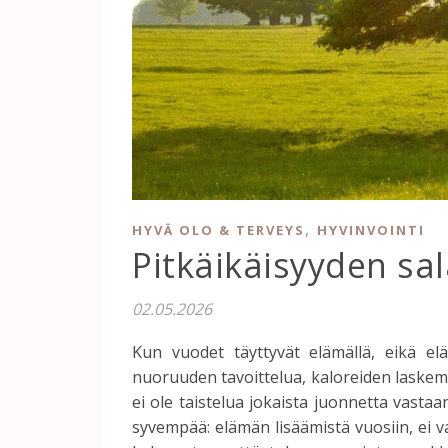
,
HYVÄ OLO & TERVEYS
HYVINVOINTI
Pitkäikäisyyden sa
02.05.2026
Kun vuodet täyttyvät elämällä, eikä elä
nuoruuden tavoittelua, kaloreiden laskemist
ei ole taistelua jokaista juonnetta vastaa
syvempää: elämän lisäämistä vuosiin, ei va