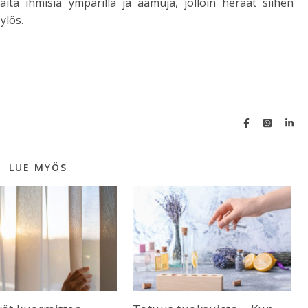
aita ihmisiä ympärillä ja aamuja, jolloin heräät siihen
ylös.
LUE MYÖS