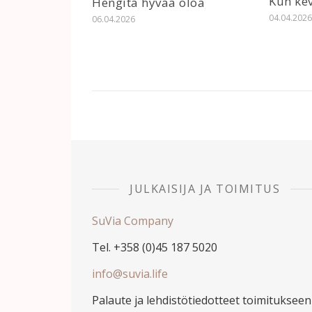
Kun ke
Hengitä hyvää oloa
04.04.202
06.04.2026
JULKAISIJA JA TOIMITUS
SuVia Company
Tel. +358 (0)45 187 5020
info@suvia.life
Palaute ja lehdistötiedotteet toimitukseen