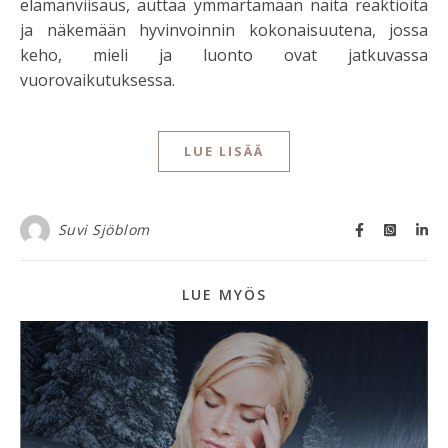
elämänviisaus, auttaa ymmärtämään näitä reaktioita
ja näkemään hyvinvoinnin kokonaisuutena, jossa
keho, mieli ja luonto ovat jatkuvassa
vuorovaikutuksessa.
LUE LISÄÄ
Suvi Sjöblom
LUE MYÖS