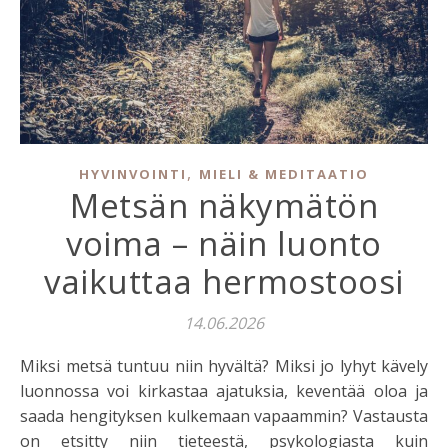
,
HYVINVOINTI
MIELI & MEDITAATIO
Metsän näkymätön
voima – näin luonto
vaikuttaa hermostoosi
14.06.2026
Miksi metsä tuntuu niin hyvältä? Miksi jo lyhyt kävely
luonnossa voi kirkastaa ajatuksia, keventää oloa ja
saada hengityksen kulkemaan vapaammin? Vastausta
on etsitty niin tieteestä, psykologiasta kuin