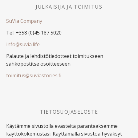
JULKAISIJA JA TOIMITUS
SuVia Company
Tel. +358 (0)45 187 5020
info@suvia.life
Palaute ja lehdistötiedotteet toimitukseen
sähköpostitse osoitteeseen
toimitus@suviastories.fi
TIETOSUOJASELOSTE
Käytämme sivustolla evästeitä parantaaksemme
käyttökokemustasi. Käyttämällä sivustoa hyväksyt