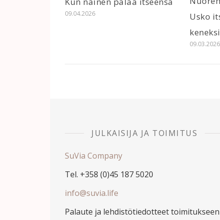
Nuoren
Kun nainen palaa itseensä
09.04.2026
Usko it
keneksi
09.03.202
JULKAISIJA JA TOIMITUS
SuVia Company
Tel. +358 (0)45 187 5020
info@suvia.life
Palaute ja lehdistötiedotteet toimitukseen