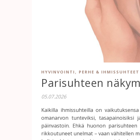
,
HYVINVOINTI
PERHE & IHMISSUHTEET
Parisuhteen näkym
05.07.2026
Kaikilla ihmissuhteilla on vaikutuksen
omanarvon tunteviksi, tasapainoisiksi j
päinvastoin. Ehkä huonon parisuhteen t
rikkoutuneet unelmat – vaan vähitellen mur