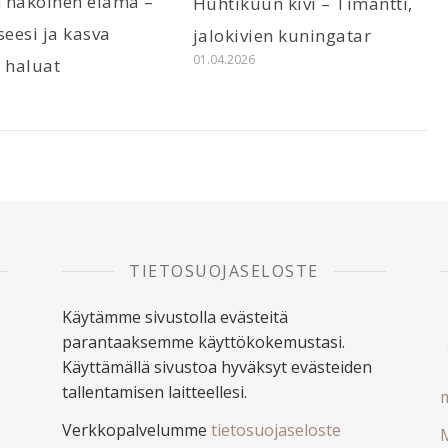
 näköinen elämä –
Huhtikuun kivi – Timantti,
seesi ja kasva
jalokivien kuningatar
01.04.2026
 haluat
6
TIETOSUOJASELOSTE
Käytämme sivustolla evästeitä
parantaaksemme käyttökokemustasi.
Käyttämällä sivustoa hyväksyt evästeiden
tallentamisen laitteellesi.
m
Verkkopalvelumme
tietosuojaseloste
M