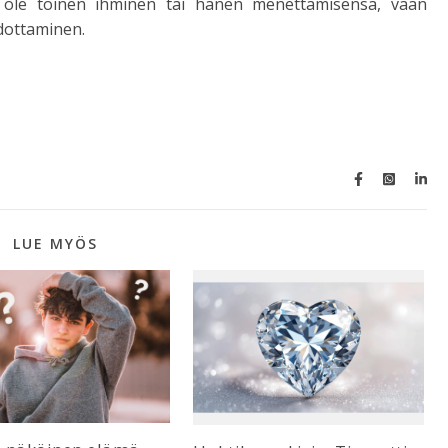
n ole toinen ihminen tai hänen menettämisensä, vaan
dottaminen.
LUE MYÖS