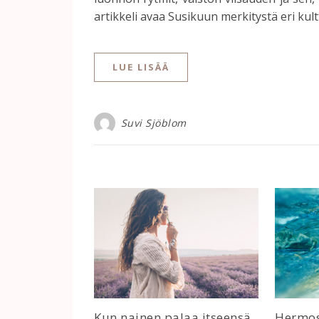
artikkeli avaa Susikuun merkitystä eri kult
LUE LISÄÄ
Suvi Sjöblom
Kun nainen palaa itseensä
Hermost