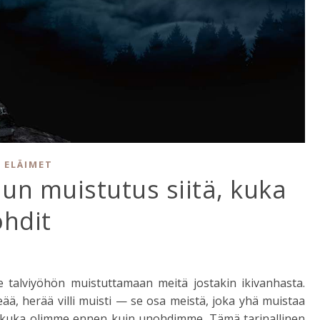
 ELÄIMET
un muistutus siitä, kuka
ohdit
talviyöhön muistuttamaan meitä jostakin ikivanhasta.
eää, herää villi muisti — se osa meistä, joka yhä muistaa
n, kuka olimme ennen kuin unohdimme. Tämä tarinallinen