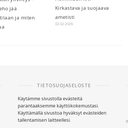
Kirkastava ja suojaava
eho jää
ametisti
tilaan ja miten
02.02.2026
ua
6
TIETOSUOJASELOSTE
Käytämme sivustolla evästeitä
parantaaksemme käyttökokemustasi.
Käyttämällä sivustoa hyväksyt evästeiden
tallentamisen laitteellesi.
m