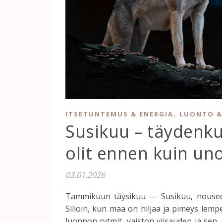
,
ITSETUNTEMUS & ENERGIA
LUONTO &
Susikuu – täydenku
olit ennen kuin un
03.01.2026
Tammikuun täysikuu — Susikuu, nousee 
Silloin, kun maa on hiljaa ja pimeys lemp
luonnon rytmit, vaiston viisauden ja se