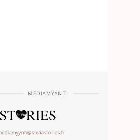
MEDIAMYYNTI
ediamyynti@suviastories.fi