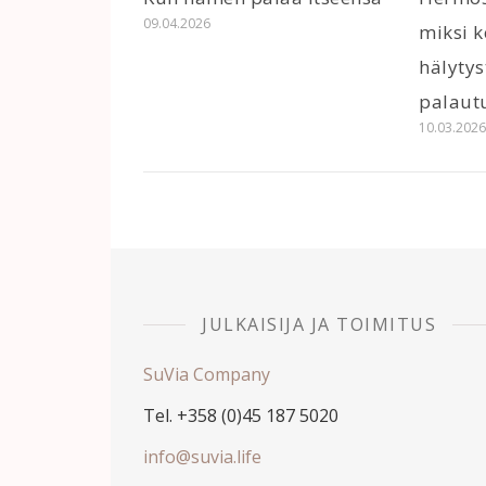
09.04.2026
miksi k
hälytys
palaut
10.03.202
JULKAISIJA JA TOIMITUS
SuVia Company
Tel. +358 (0)45 187 5020
info@suvia.life