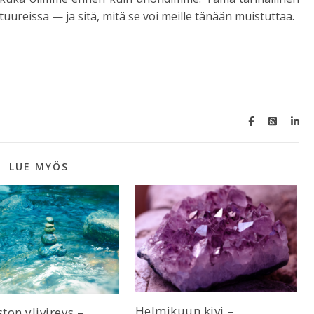
tuureissa — ja sitä, mitä se voi meille tänään muistuttaa.
LUE MYÖS
Helmikuun kivi –
on ylivireys –