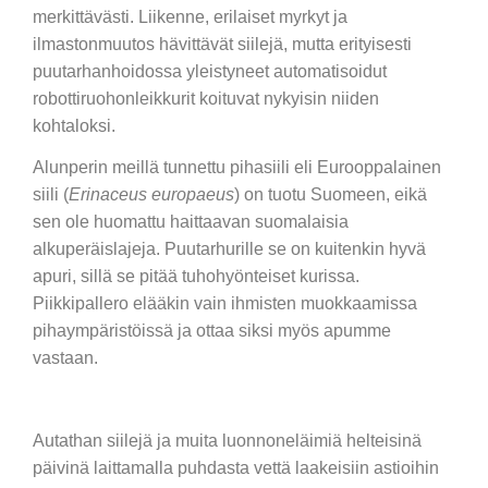
merkittävästi. Liikenne, erilaiset myrkyt ja
ilmastonmuutos hävittävät siilejä, mutta erityisesti
puutarhanhoidossa yleistyneet automatisoidut
robottiruohonleikkurit koituvat nykyisin niiden
kohtaloksi.
Alunperin meillä tunnettu pihasiili eli Eurooppalainen
siili (
Erinaceus europaeus
) on tuotu Suomeen, eikä
sen ole huomattu haittaavan suomalaisia
alkuperäislajeja. Puutarhurille se on kuitenkin hyvä
apuri, sillä se pitää tuhohyönteiset kurissa.
Piikkipallero elääkin vain ihmisten muokkaamissa
pihaympäristöissä ja ottaa siksi myös apumme
vastaan.
Autathan siilejä ja muita luonnoneläimiä helteisinä
päivinä laittamalla puhdasta vettä laakeisiin astioihin