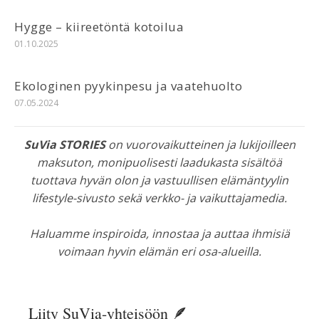
Hygge – kiireetöntä kotoilua
01.10.2025
Ekologinen pyykinpesu ja vaatehuolto
07.05.2024
SuVia STORIES
on vuorovaikutteinen ja lukijoilleen
maksuton, monipuolisesti laadukasta sisältöä
tuottava hyvän olon ja vastuullisen elämäntyylin
lifestyle-sivusto sekä verkko- ja vaikuttajamedia.
Haluamme inspiroida, innostaa ja auttaa ihmisiä
voimaan hyvin elämän eri osa-alueilla.
Liity SuVia-yhteisöön 🪶