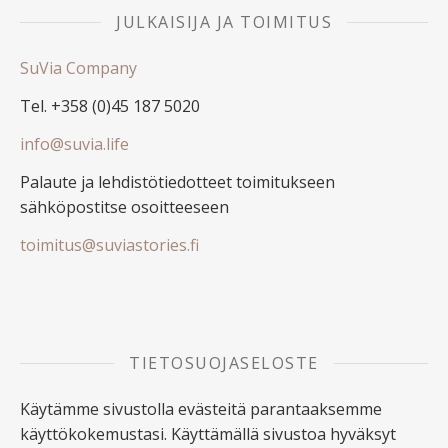
JULKAISIJA JA TOIMITUS
SuVia Company
Tel. +358 (0)45 187 5020
info@suvia.life
Palaute ja lehdistötiedotteet toimitukseen
sähköpostitse osoitteeseen
toimitus@suviastories.fi
TIETOSUOJASELOSTE
Käytämme sivustolla evästeitä parantaaksemme
käyttökokemustasi. Käyttämällä sivustoa hyväksyt