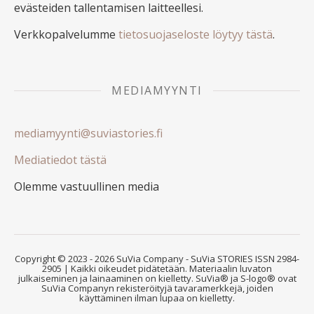
evästeiden tallentamisen laitteellesi.
Verkkopalvelumme
tietosuojaseloste löytyy tästä
.
MEDIAMYYNTI
mediamyynti@suviastories.fi
Mediatiedot tästä
Olemme vastuullinen media
Copyright © 2023 - 2026 SuVia Company - SuVia STORIES ISSN 2984-
2905 | Kaikki oikeudet pidätetään. Materiaalin luvaton
julkaiseminen ja lainaaminen on kielletty. SuVia® ja S-logo® ovat
SuVia Companyn rekisteröityjä tavaramerkkejä, joiden
käyttäminen ilman lupaa on kielletty.