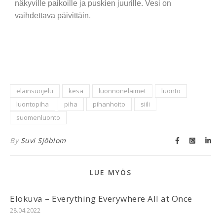
näkyville paikoille ja puskien juurille. Vesi on
vaihdettava päivittäin.
eläinsuojelu
kesä
luonnoneläimet
luonto
luontopiha
piha
pihanhoito
siili
suomenluonto
By
Suvi Sjöblom
LUE MYÖS
Elokuva – Everything Everywhere All at Once
28.04.2022