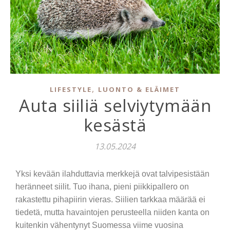
,
LIFESTYLE
LUONTO & ELÄIMET
Auta siiliä selviytymään
kesästä
13.05.2024
Yksi kevään ilahduttavia merkkejä ovat talvipesistään
heränneet siilit. Tuo ihana, pieni piikkipallero on
rakastettu pihapiirin vieras. Siilien tarkkaa määrää ei
tiedetä, mutta havaintojen perusteella niiden kanta on
kuitenkin vähentynyt Suomessa viime vuosina