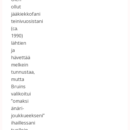
ollut
jääkiekkofani
teinivuosistani
(ca.
1990)
lähtien
ja
hävettää
melkein
tunnustaa,
mutta
Bruins
valikoitui
”omaksi
änäri-
joukkueekseni”
ihaillessani