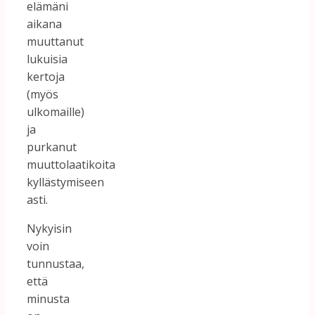
elämäni
aikana
muuttanut
lukuisia
kertoja
(myös
ulkomaille)
ja
purkanut
muuttolaatikoita
kyllästymiseen
asti.
Nykyisin
voin
tunnustaa,
että
minusta