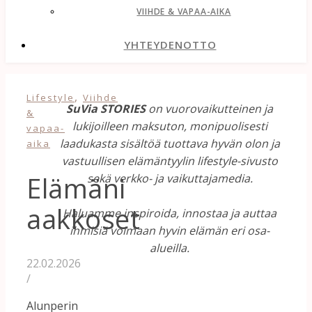
VIIHDE & VAPAA-AIKA
YHTEYDENOTTO
,
Lifestyle
Viihde
SuVia STORIES
on vuorovaikutteinen ja
&
lukijoilleen maksuton, monipuolisesti
vapaa-
laadukasta sisältöä tuottava hyvän olon ja
aika
vastuullisen elämäntyylin lifestyle-sivusto
Elämäni
sekä verkko- ja vaikuttajamedia.
aakkoset
Haluamme inspiroida, innostaa ja auttaa
ihmisiä voimaan hyvin elämän eri osa-
alueilla.
22.02.2026
/
Alunperin