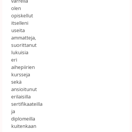
varrella
olen
opiskellut
itselleni
useita
ammatteja,
suorittanut
lukuisia
eri
aihepiirien
kursseja
sekä
ansioitunut
erilaisilla
sertifikaateilla
ja
diplomeilla
kuitenkaan