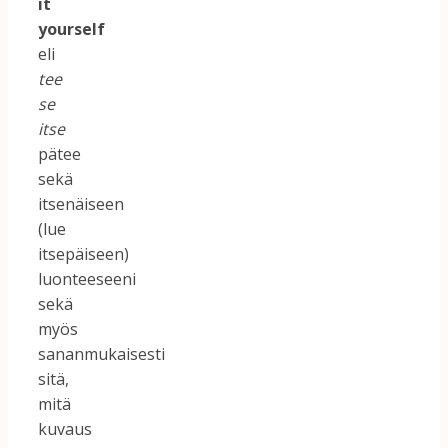
it
yourself
eli
tee
se
itse
pätee
sekä
itsenäiseen
(lue
itsepäiseen)
luonteeseeni
sekä
myös
sananmukaisesti
sitä,
mitä
kuvaus