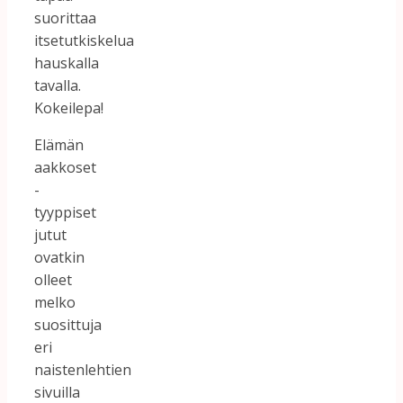
suorittaa
itsetutkiskelua
hauskalla
tavalla.
Kokeilepa!
Elämän
aakkoset
-
tyyppiset
jutut
ovatkin
olleet
melko
suosittuja
eri
naistenlehtien
sivuilla