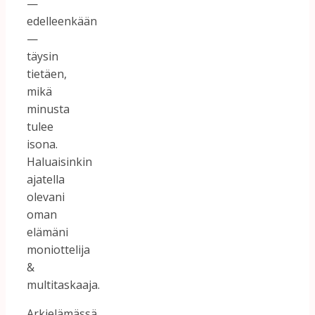
—
edelleenkään
—
täysin
tietäen,
mikä
minusta
tulee
isona.
Haluaisinkin
ajatella
olevani
oman
elämäni
moniottelija
&
multitaskaaja.
Arkielämässä