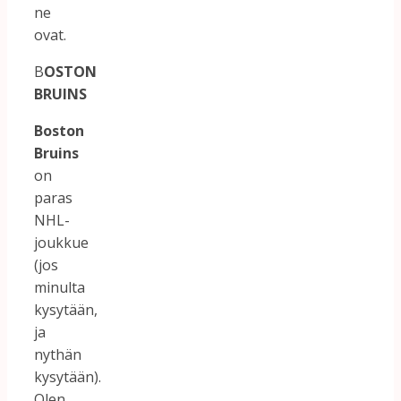
ne
ovat.
B
OSTON
BRUINS
Boston
Bruins
on
paras
NHL-
joukkue
(jos
minulta
kysytään,
ja
nythän
kysytään).
Olen