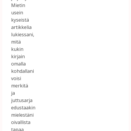
Mietin
usein
kyseistä
artikkelia
lukiessani,
mitä
kukin
kirjain
omalla
kohdallani
voisi
merkitä
ja
juttusarja
edustaakin
mielestäni
oivallista
tapaa