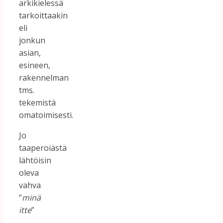
arkikielessä
tarkoittaakin
eli
jonkun
asian,
esineen,
rakennelman
tms.
tekemistä
omatoimisesti.
Jo
taaperoiästä
lähtöisin
oleva
vahva
”
minä
itte
”
-