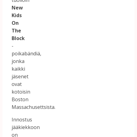
tuolloin
New
Kids
On
The
Block
-
poikabändiä,
jonka
kaikki
jäsenet
ovat
kotoisin
Boston
Massachusettsista.
Innostus
jääkiekkoon
on