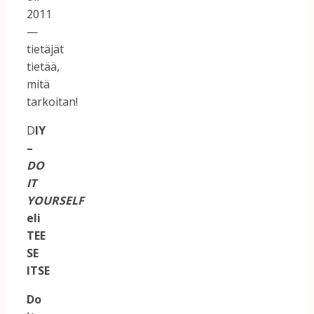
2011
—
tietäjät
tietää,
mitä
tarkoitan!
D
IY
–
DO
IT
YOURSELF
eli
TEE
SE
ITSE
Do