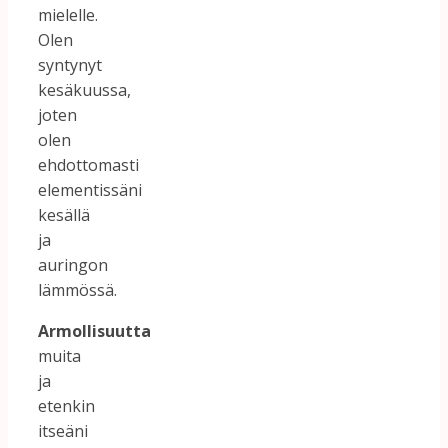
mielelle.
Olen
syntynyt
kesäkuussa,
joten
olen
ehdottomasti
elementissäni
kesällä
ja
auringon
lämmössä.
Armollisuutta
muita
ja
etenkin
itseäni