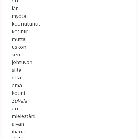
on
iän
myötä
kuoriutunut
kotihiiri,
mutta
uskon
sen
johtuvan
siitä,
että
oma
kotini
SuVilla
on
mielestäni
aivan
ihana.