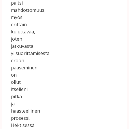
paitsi
mahdottomuus,
myös
erittäin
kuluttavaa,
joten
jatkuvasta
ylisuorittamisesta
eroon
pääseminen
on
ollut
itselleni
pitkä
ja
haasteellinen
prosessi.
Hektisessä