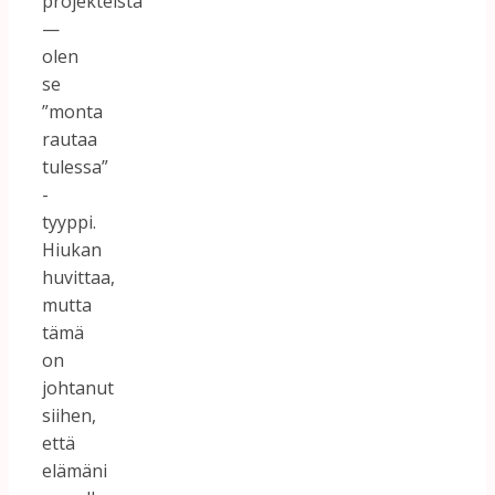
projekteista
—
olen
se
”monta
rautaa
tulessa”
-
tyyppi.
Hiukan
huvittaa,
mutta
tämä
on
johtanut
siihen,
että
elämäni