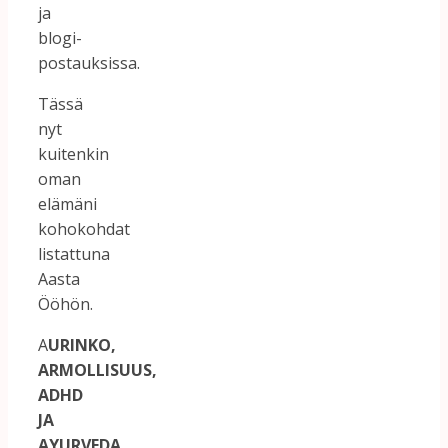
ja
blogi-
postauksissa.
Tässä
nyt
kuitenkin
oman
elämäni
kohokohdat
listattuna
Aasta
Ööhön.
A
URINKO,
ARMOLLISUUS,
ADHD
JA
AYURVEDA