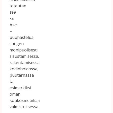
toteutan
tee
se
itse
–
puuhastelua
sangen
monipuolisesti:
sisustamisessa,
rakentamisessa,
kodinhoidossa,
puutarhassa
tai
esimerkiksi
oman
kotikosmetiikan
valmistuksessa.