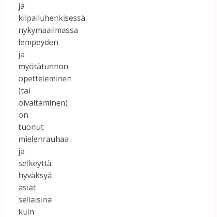
ja
kilpailuhenkisessä
nykymaailmassa
lempeyden
ja
myötätunnon
opetteleminen
(tai
oivaltaminen)
on
tuonut
mielenrauhaa
ja
selkeyttä
hyväksyä
asiat
sellaisina
kuin