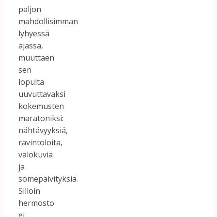
paljon
mahdollisimman
lyhyessä
ajassa,
muuttaen
sen
lopulta
uuvuttavaksi
kokemusten
maratoniksi:
nähtävyyksiä,
ravintoloita,
valokuvia
ja
somepäivityksiä.
Silloin
hermosto
ei