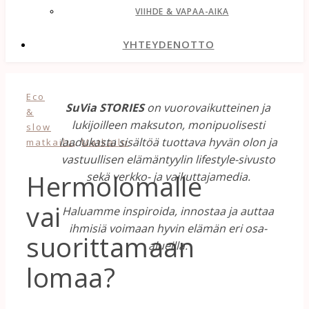
VIIHDE & VAPAA-AIKA
YHTEYDENOTTO
Eco
SuVia STORIES
on vuorovaikutteinen ja
&
lukijoilleen maksuton, monipuolisesti
slow
,
laadukasta sisältöä tuottava hyvän olon ja
matkailu
Matkailu
vastuullisen elämäntyylin lifestyle-sivusto
Hermolomalle
sekä verkko- ja vaikuttajamedia.
vai
Haluamme inspiroida, innostaa ja auttaa
ihmisiä voimaan hyvin elämän eri osa-
suorittamaan
alueilla.
lomaa?