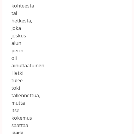
kohteesta
tai
hetkestä,
joka
joskus
alun
perin
oli
ainutlaatuinen.
Hetki
tulee
toki
tallennettua,
mutta
itse
kokemus
saattaa
jäädä