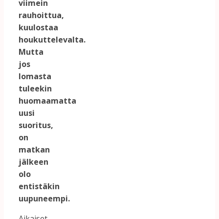
viimein
rauhoittua,
kuulostaa
houkuttelevalta.
Mutta
jos
lomasta
tuleekin
huomaamatta
uusi
suoritus,
on
matkan
jälkeen
olo
entistäkin
uupuneempi.
Aikaiset