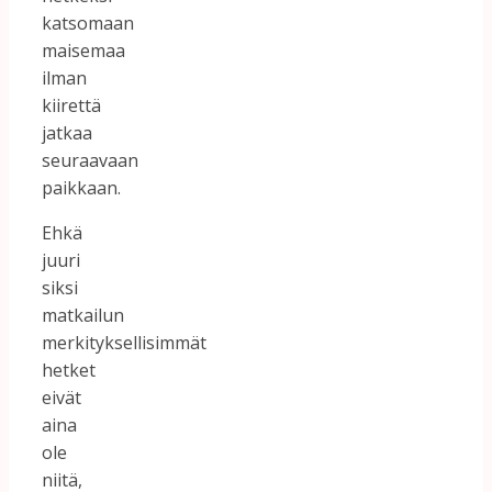
katsomaan
maisemaa
ilman
kiirettä
jatkaa
seuraavaan
paikkaan.
Ehkä
juuri
siksi
matkailun
merkityksellisimmät
hetket
eivät
aina
ole
niitä,