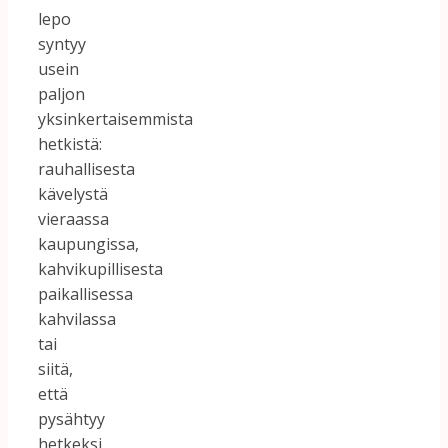
lepo
syntyy
usein
paljon
yksinkertaisemmista
hetkistä:
rauhallisesta
kävelystä
vieraassa
kaupungissa,
kahvikupillisesta
paikallisessa
kahvilassa
tai
siitä,
että
pysähtyy
hetkeksi