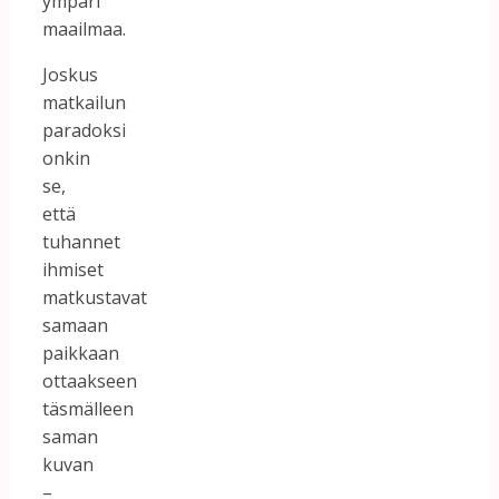
ympäri
maailmaa.
Joskus
matkailun
paradoksi
onkin
se,
että
tuhannet
ihmiset
matkustavat
samaan
paikkaan
ottaakseen
täsmälleen
saman
kuvan
–