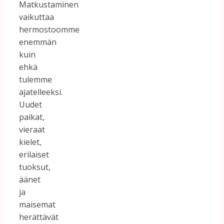
Matkustaminen
vaikuttaa
hermostoomme
enemmän
kuin
ehkä
tulemme
ajatelleeksi.
Uudet
paikat,
vieraat
kielet,
erilaiset
tuoksut,
äänet
ja
maisemat
herättävät