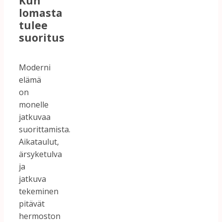
Kun
lomasta
tulee
suoritus
Moderni
elämä
on
monelle
jatkuvaa
suorittamista.
Aikataulut,
ärsyketulva
ja
jatkuva
tekeminen
pitävät
hermoston