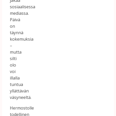
jakaa
sosiaalisessa
mediassa.
Päivä
on
täynnä
kokemuksia
–
mutta
silti
olo
voi
illalla
tuntua
yllättävän
väsyneeltä.
Hermostolle
todellinen