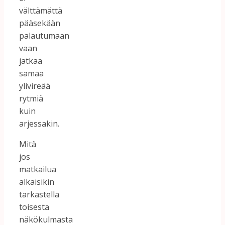
välttämättä
pääsekään
palautumaan
vaan
jatkaa
samaa
ylivireää
rytmiä
kuin
arjessakin.
Mitä
jos
matkailua
alkaisikin
tarkastella
toisesta
näkökulmasta