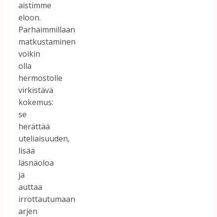
aistimme
eloon.
Parhaimmillaan
matkustaminen
voikin
olla
hermostolle
virkistävä
kokemus:
se
herättää
uteliaisuuden,
lisää
läsnäoloa
ja
auttaa
irrottautumaan
arjen