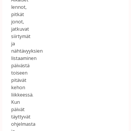
lennot,
pitkät
jonot,
jatkuvat
siirtymät
ja
nähtävyyksien
listaaminen
päivästä
toiseen
pitävät
kehon
liikkeessä.
Kun
päivät
täyttyvät
ohjelmasta