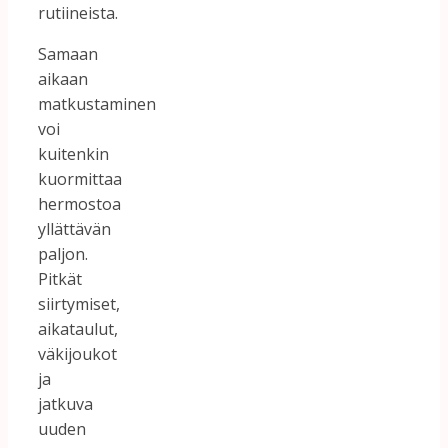
rutiineista.
Samaan
aikaan
matkustaminen
voi
kuitenkin
kuormittaa
hermostoa
yllättävän
paljon.
Pitkät
siirtymiset,
aikataulut,
väkijoukot
ja
jatkuva
uuden