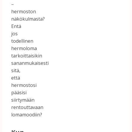
–
hermoston
näkökulmasta?
Entä
jos
todellinen
hermoloma
tarkoittaisikin
sananmukaisesti
sitä,
että
hermostosi
pääsisi
siirtymään
rentouttavaan
lomamoodiin?