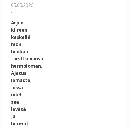
05.03.2026
/
Arjen
kiireen
keskellä
moni
huokaa
tarvitsevansa
hermoloman.
Ajatus
lomasta,
jossa
mieli
saa
levätä
ja
hermot