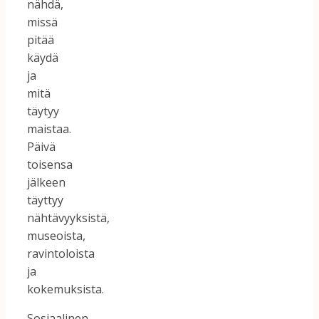
nähdä,
missä
pitää
käydä
ja
mitä
täytyy
maistaa.
Päivä
toisensa
jälkeen
täyttyy
nähtävyyksistä,
museoista,
ravintoloista
ja
kokemuksista.
Sosiaalinen