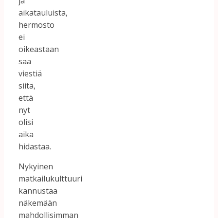
ja
aikatauluista,
hermosto
ei
oikeastaan
saa
viestiä
siitä,
että
nyt
olisi
aika
hidastaa.
Nykyinen
matkailukulttuuri
kannustaa
näkemään
mahdollisimman