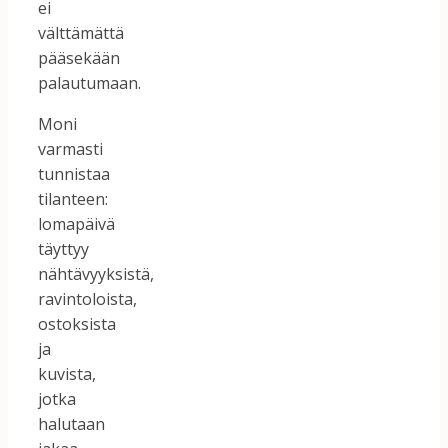
ei
välttämättä
pääsekään
palautumaan.
Moni
varmasti
tunnistaa
tilanteen:
lomapäivä
täyttyy
nähtävyyksistä,
ravintoloista,
ostoksista
ja
kuvista,
jotka
halutaan