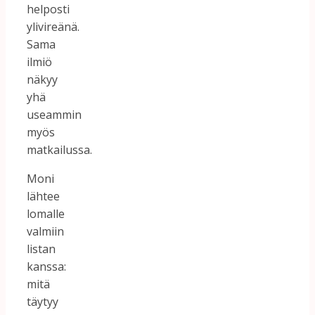
helposti
ylivireänä.
Sama
ilmiö
näkyy
yhä
useammin
myös
matkailussa.
Moni
lähtee
lomalle
valmiin
listan
kanssa:
mitä
täytyy