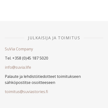
JULKAISIJA JA TOIMITUS
SuVia Company
Tel. +358 (0)45 187 5020
info@suvia.life
Palaute ja lehdistötiedotteet toimitukseen
sähköpostitse osoitteeseen
toimitus@suviastories.fi