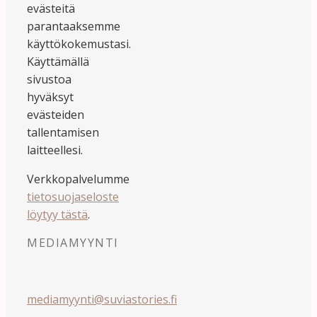
evästeitä
parantaaksemme
käyttökokemustasi.
Käyttämällä
sivustoa
hyväksyt
evästeiden
tallentamisen
laitteellesi.
Verkkopalvelumme
tietosuojaseloste
löytyy tästä
.
MEDIAMYYNTI
mediamyynti@suviastories.fi