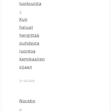
tuoksuista
–
Kun
haluat
hengittää
puhdasta
luontoa
kemikaalien
sijaan
01.04.2026
Nocebo
–