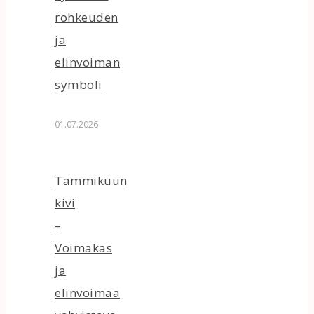
rohkeuden
ja
elinvoiman
symboli
01.07.2026
Tammikuun
kivi
–
Voimakas
ja
elinvoimaa