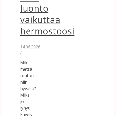
luonto
vaikuttaa
hermostoosi
14.06.2026
/
Miksi
metsä
tuntuu
niin
hyvältä?
Miksi
jo
lyhyt
kävely