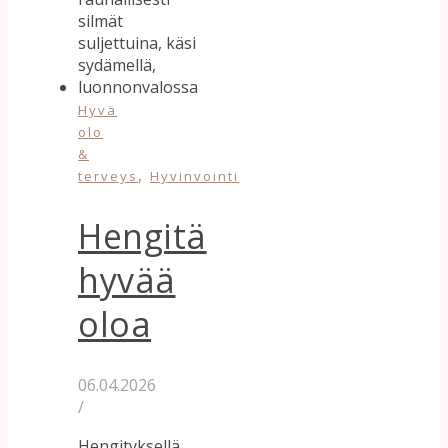
Hyvä
olo
&
,
terveys
Hyvinvointi
Hengitä
hyvää
oloa
06.04.2026
/
Hengityksellä