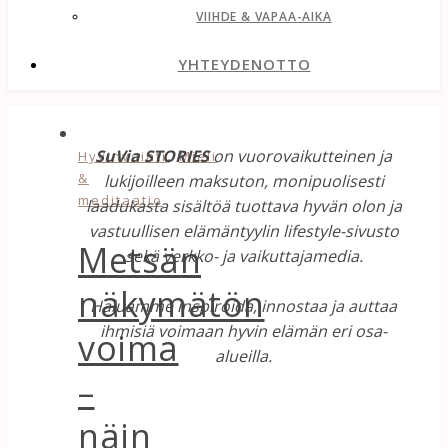
VIIHDE & VAPAA-AIKA
YHTEYDENOTTO
,
SuVia STORIES
on vuorovaikutteinen ja
Hyvinvointi
Mieli
&
lukijoilleen maksuton, monipuolisesti
meditaatio
laadukasta sisältöä tuottava hyvän olon ja
vastuullisen elämäntyylin lifestyle-sivusto
Metsän
sekä verkko- ja vaikuttajamedia.
näkymätön
Haluamme inspiroida, innostaa ja auttaa
ihmisiä voimaan hyvin elämän eri osa-
voima
alueilla.
–
näin