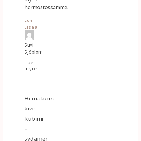
hermostossamme.
Lue
Lisää
Suvi
Sjöblom
Lue
myös
Heinäkuun
kivi:
Rubiini
–
sydämen