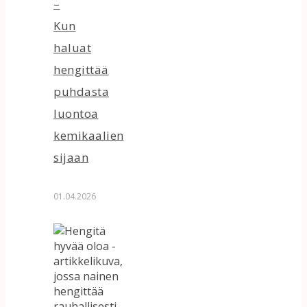
–
Kun
haluat
hengittää
puhdasta
luontoa
kemikaalien
sijaan
01.04.2026