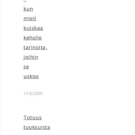
kun
mieli
kuiskaa
keholle
tarinoita,
joihin
se
uskoo
13.02.2026
Totuus
tuoksuista