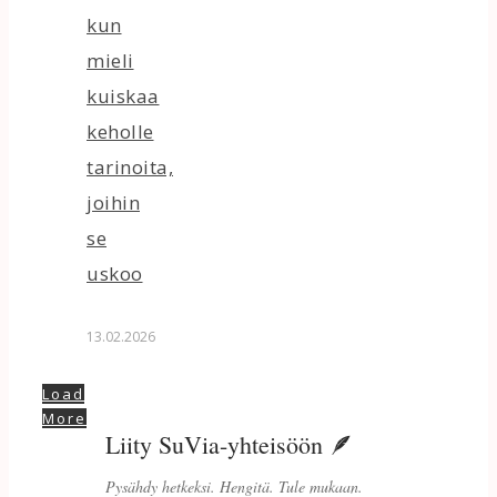
kun
mieli
kuiskaa
keholle
tarinoita,
joihin
se
uskoo
13.02.2026
Load
More
Liity SuVia-yhteisöön 🪶
Pysähdy hetkeksi. Hengitä. Tule mukaan.