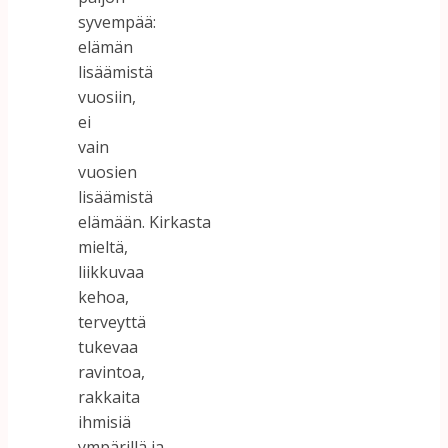
syvempää:
elämän
lisäämistä
vuosiin,
ei
vain
vuosien
lisäämistä
elämään. Kirkasta
mieltä,
liikkuvaa
kehoa,
terveyttä
tukevaa
ravintoa,
rakkaita
ihmisiä
ympärillä ja