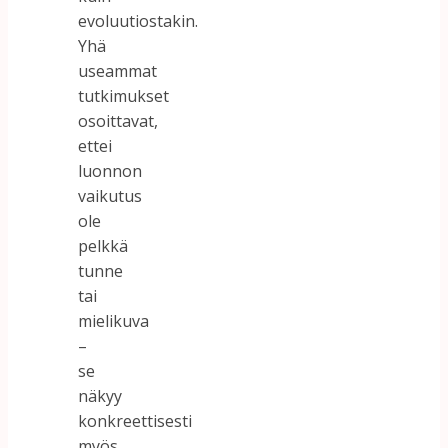
evoluutiostakin.
Yhä
useammat
tutkimukset
osoittavat,
ettei
luonnon
vaikutus
ole
pelkkä
tunne
tai
mielikuva
–
se
näkyy
konkreettisesti
myös