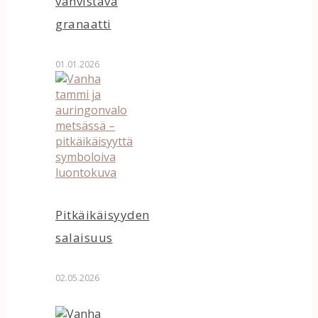
vahvistava
granaatti
01.01.2026
Pitkäikäisyyden
salaisuus
02.05.2026