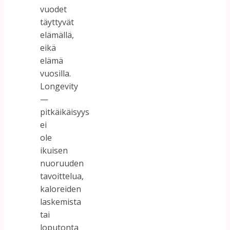
vuodet
täyttyvät
elämällä,
eikä
elämä
vuosilla.
Longevity
—
pitkäikäisyys
ei
ole
ikuisen
nuoruuden
tavoittelua,
kaloreiden
laskemista
tai
loputonta