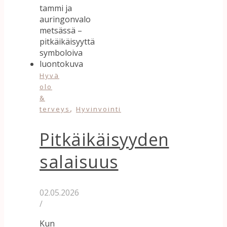
Hyvä
olo
&
,
terveys
Hyvinvointi
Pitkäikäisyyden
salaisuus
02.05.2026
/
Kun