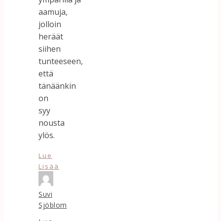
aamuja,
jolloin
heräät
siihen
tunteeseen,
että
tänäänkin
on
syy
nousta
ylös.
Lue
Lisää
Suvi
Sjöblom