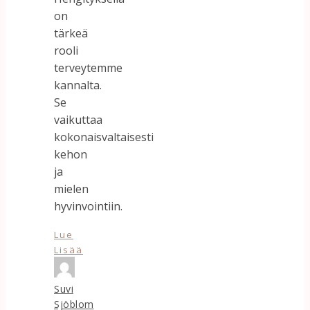
on
tärkeä
rooli
terveytemme
kannalta.
Se
vaikuttaa
kokonaisvaltaisesti
kehon
ja
mielen
hyvinvointiin.
Lue
Lisää
Suvi
Sjöblom