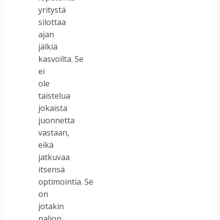
yritystä
silottaa
ajan
jälkiä
kasvoilta. Se
ei
ole
taistelua
jokaista
juonnetta
vastaan,
eikä
jatkuvaa
itsensä
optimointia. Se
on
jotakin
paljon