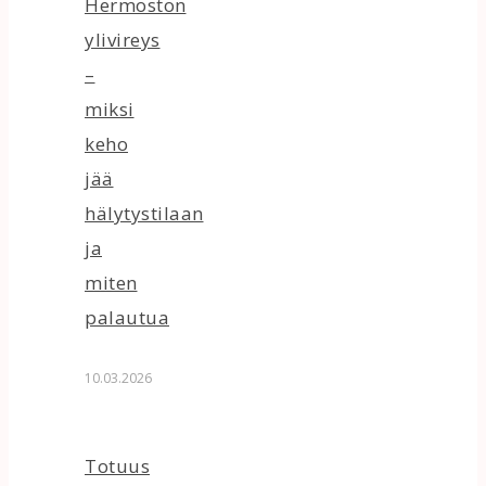
Hermoston
ylivireys
–
miksi
keho
jää
hälytystilaan
ja
miten
palautua
10.03.2026
Totuus