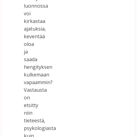
luonnossa
voi
kirkastaa
ajatuksia,
keventää
oloa
ja
saada
hengityksen
kulkemaan
vapaammin?
Vastausta
on
etsitty
niin
tieteestä,
psykologiasta
kuin