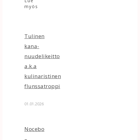
Lue
myös
Tulinen
kana-
nuudelikeitto
a.k.a
kulinaristinen
flunssatroppi
01.01.2026
Nocebo
–