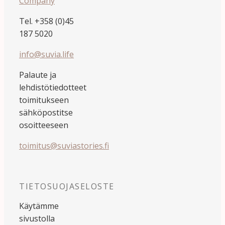
Company
Tel. +358 (0)45
187 5020
info@suvia.life
Palaute ja
lehdistötiedotteet
toimitukseen
sähköpostitse
osoitteeseen
toimitus@suviastories.fi
TIETOSUOJASELOSTE
Käytämme
sivustolla