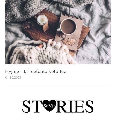
Hygge – kiireetöntä kotoilua
01.10.2025