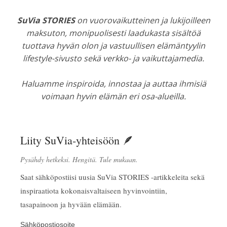
SuVia STORIES
on vuorovaikutteinen ja lukijoilleen
maksuton, monipuolisesti laadukasta sisältöä
tuottava hyvän olon ja vastuullisen elämäntyylin
lifestyle-sivusto sekä verkko- ja vaikuttajamedia.
Haluamme inspiroida, innostaa ja auttaa ihmisiä
voimaan hyvin elämän eri osa-alueilla.
Liity SuVia-yhteisöön 🪶
Pysähdy hetkeksi. Hengitä. Tule mukaan.
Saat sähköpostiisi uusia SuVia STORIES -artikkeleita sekä
inspiraatiota kokonaisvaltaiseen hyvinvointiin,
tasapainoon ja hyvään elämään.
Sähköpostiosoite