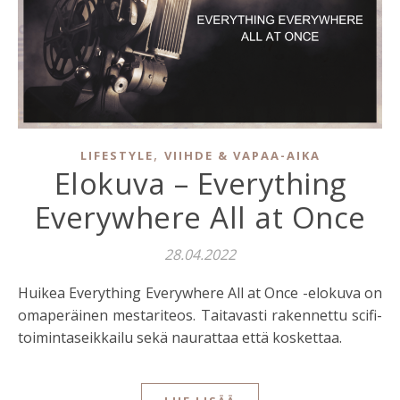
,
LIFESTYLE
VIIHDE & VAPAA-AIKA
Elokuva – Everything
Everywhere All at Once
28.04.2022
Huikea Everything Everywhere All at Once -elokuva on
omaperäinen mestariteos. Taitavasti rakennettu scifi-
toimintaseikkailu sekä naurattaa että koskettaa.