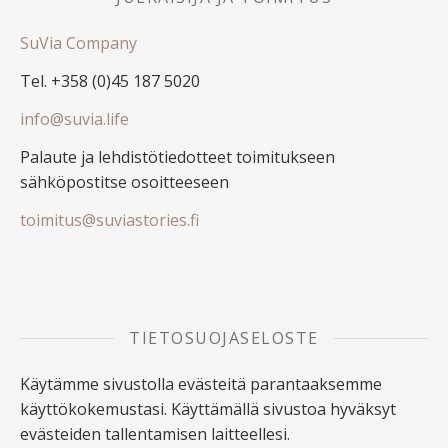
SuVia Company
Tel. +358 (0)45 187 5020
info@suvia.life
Palaute ja lehdistötiedotteet toimitukseen
sähköpostitse osoitteeseen
toimitus@suviastories.fi
TIETOSUOJASELOSTE
Käytämme sivustolla evästeitä parantaaksemme
käyttökokemustasi. Käyttämällä sivustoa hyväksyt
evästeiden tallentamisen laitteellesi.