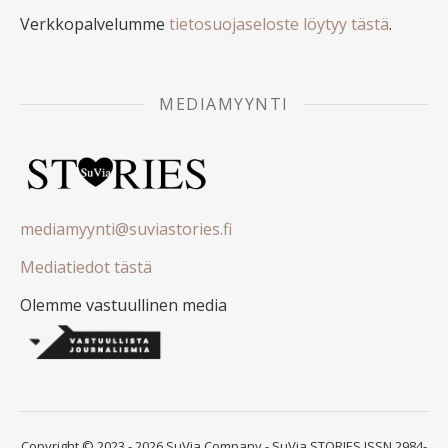
Verkkopalvelumme
tietosuojaseloste löytyy tästä
.
MEDIAMYYNTI
mediamyynti@suviastories.fi
Mediatiedot tästä
Olemme vastuullinen media
Copyright © 2023 - 2026 SuVia Company - SuVia STORIES ISSN 2984-