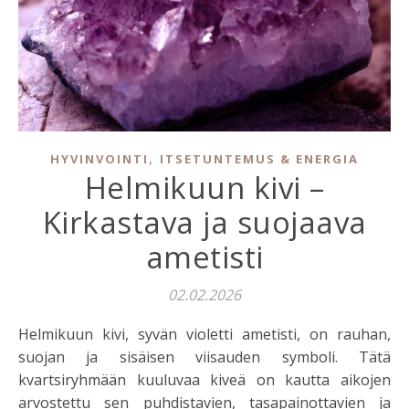
,
HYVINVOINTI
ITSETUNTEMUS & ENERGIA
Helmikuun kivi –
Kirkastava ja suojaava
ametisti
02.02.2026
Helmikuun kivi, syvän violetti ametisti, on rauhan,
suojan ja sisäisen viisauden symboli. Tätä
kvartsiryhmään kuuluvaa kiveä on kautta aikojen
arvostettu sen puhdistavien, tasapainottavien ja