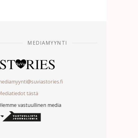
MEDIAMYYNTI
ediamyynti@suviastories.fi
ediatiedot tästä
Olemme vastuullinen media