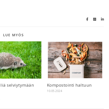
LUE MYÖS
iliä selviytymään
Kompostointi haltuun
10.05.2024
ä
4