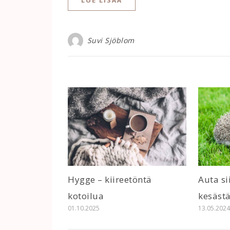
LUE LISÄÄ
Suvi Sjöblom
Hygge – kiireetöntä
Auta si
kotoilua
kesäst
01.10.2025
13.05.202