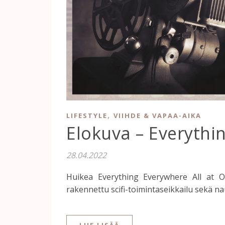
,
LIFESTYLE
VIIHDE & VAPAA-AIKA
Elokuva – Everythi
28.04.2022
Huikea Everything Everywhere All at O
rakennettu scifi-toimintaseikkailu sekä na