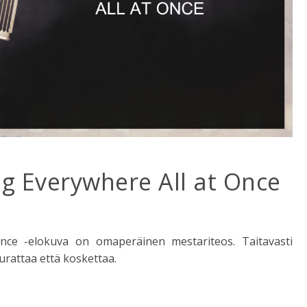
ng Everywhere All at Once
nce -elokuva on omaperäinen mestariteos. Taitavasti
urattaa että koskettaa.