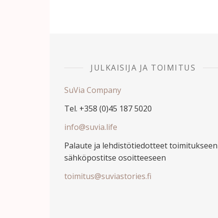
JULKAISIJA JA TOIMITUS
SuVia Company
Tel. +358 (0)45 187 5020
info@suvia.life
Palaute ja lehdistötiedotteet toimitukseen
sähköpostitse osoitteeseen
toimitus@suviastories.fi