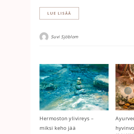
LUE LISÄÄ
Suvi Sjöblom
Hermoston ylivireys –
Ayurved
miksi keho jää
hyvinvo