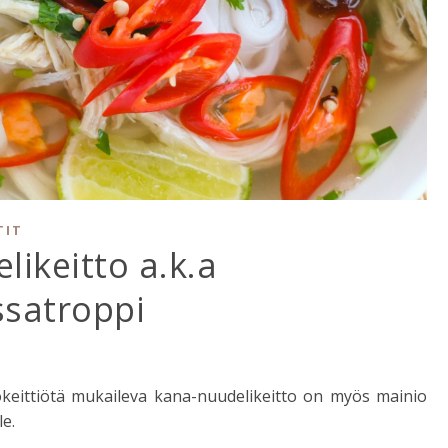
TIT
likeitto a.k.a
ssatroppi
okeittiötä mukaileva kana-nuudelikeitto on myös mainio
e.