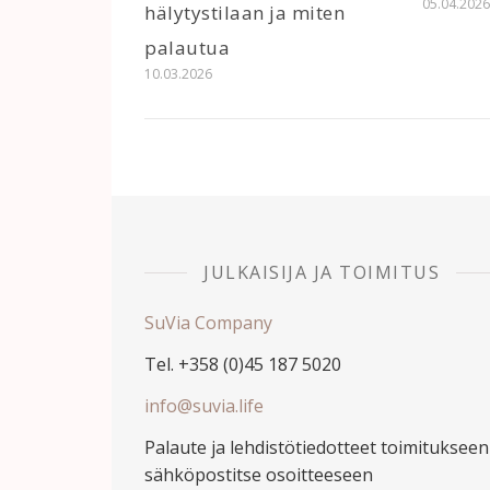
05.04.202
hälytystilaan ja miten
palautua
10.03.2026
JULKAISIJA JA TOIMITUS
SuVia Company
Tel. +358 (0)45 187 5020
info@suvia.life
Palaute ja lehdistötiedotteet toimitukseen
sähköpostitse osoitteeseen