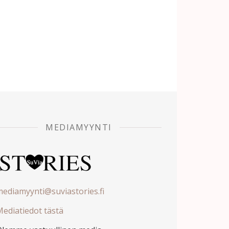
MEDIAMYYNTI
ediamyynti@suviastories.fi
ediatiedot tästä