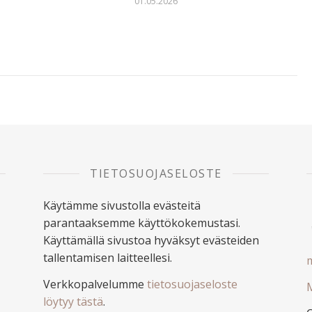
01.05.2026
6
TIETOSUOJASELOSTE
Käytämme sivustolla evästeitä
parantaaksemme käyttökokemustasi.
Käyttämällä sivustoa hyväksyt evästeiden
tallentamisen laitteellesi.
m
Verkkopalvelumme
tietosuojaseloste
M
löytyy tästä
.