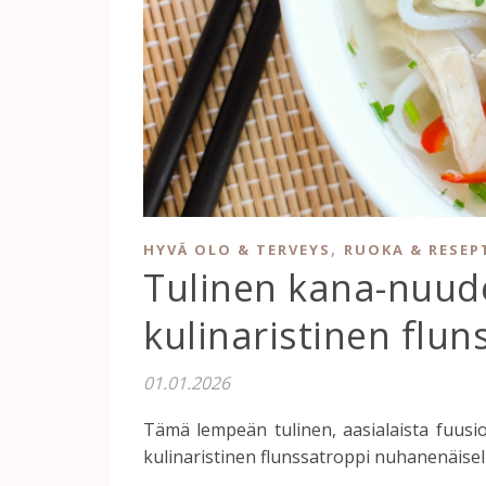
,
HYVÄ OLO & TERVEYS
RUOKA & RESEP
Tulinen kana-nuude
kulinaristinen flun
01.01.2026
Tämä lempeän tulinen, aasialaista fuusi
kulinaristinen flunssatroppi nuhanenäisell