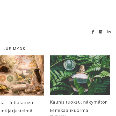
LUE MYÖS
Kaunis tuoksu, näkymätön
a – Intialainen
kemikaalikuorma
intijärjestelmä