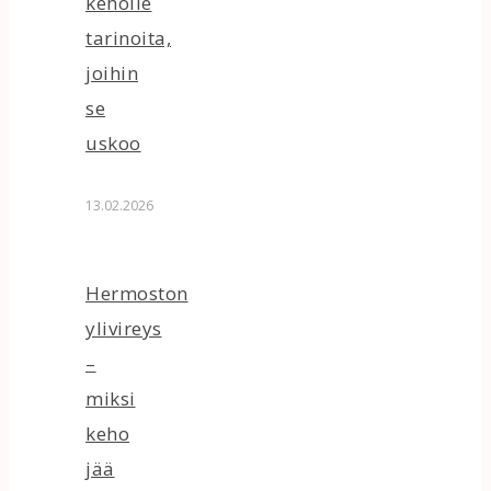
keholle
tarinoita,
joihin
se
uskoo
13.02.2026
Hermoston
ylivireys
–
miksi
keho
jää