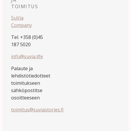
JA
TOIMITUS
SuVia
Company
Tel. +358 (0)45
187 5020
info@suvia.life
Palaute ja
lehdistötiedotteet
toimitukseen
sähköpostitse
osoitteeseen
toimitus@suviastories.fi