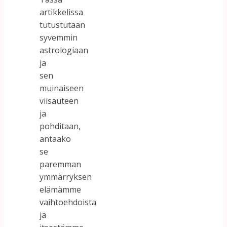
artikkelissa
tutustutaan
syvemmin
astrologiaan
ja
sen
muinaiseen
viisauteen
ja
pohditaan,
antaako
se
paremman
ymmärryksen
elämämme
vaihtoehdoista
ja