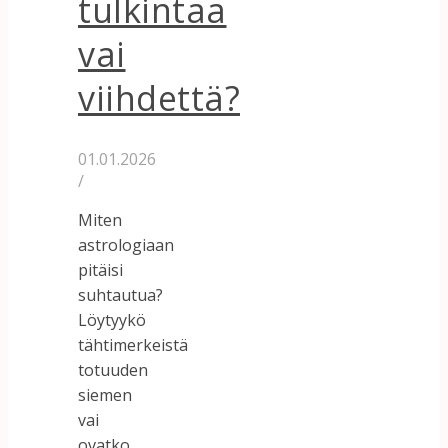
tulkintaa
vai
viihdettä?
01.01.2026
/
Miten
astrologiaan
pitäisi
suhtautua?
Löytyykö
tähtimerkeistä
totuuden
siemen
vai
ovatko