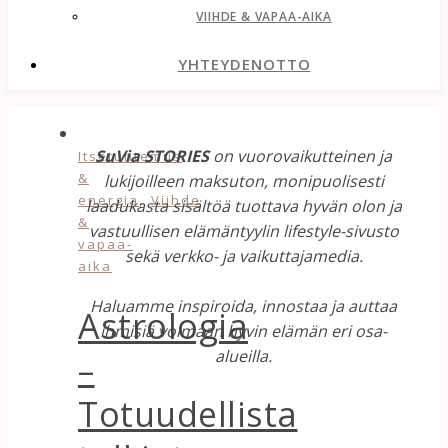
VIIHDE & VAPAA-AIKA
YHTEYDENOTTO
SuVia STORIES
on vuorovaikutteinen ja
Itsetuntemus
&
lukijoilleen maksuton, monipuolisesti
,
energia
Viihde
laadukasta sisältöä tuottava hyvän olon ja
&
vastuullisen elämäntyylin lifestyle-sivusto
vapaa-
sekä verkko- ja vaikuttajamedia.
aika
Haluamme inspiroida, innostaa ja auttaa
Astrologia
ihmisiä voimaan hyvin elämän eri osa-
alueilla.
–
Totuudellista