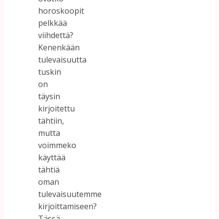
horoskoopit
pelkkää
viihdettä?
Kenenkään
tulevaisuutta
tuskin
on
täysin
kirjoitettu
tähtiin,
mutta
voimmeko
käyttää
tähtiä
oman
tulevaisuutemme
kirjoittamiseen?
Tässä