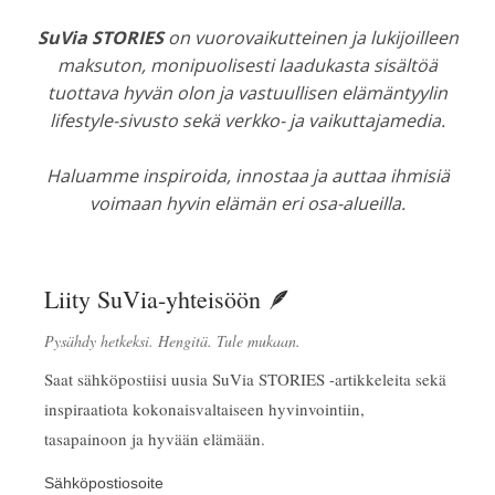
SuVia STORIES
on vuorovaikutteinen ja lukijoilleen
maksuton, monipuolisesti laadukasta sisältöä
tuottava hyvän olon ja vastuullisen elämäntyylin
lifestyle-sivusto sekä verkko- ja vaikuttajamedia.
Haluamme inspiroida, innostaa ja auttaa ihmisiä
voimaan hyvin elämän eri osa-alueilla.
Liity SuVia-yhteisöön 🪶
Pysähdy hetkeksi. Hengitä. Tule mukaan.
Saat sähköpostiisi uusia SuVia STORIES -artikkeleita sekä
inspiraatiota kokonaisvaltaiseen hyvinvointiin,
tasapainoon ja hyvään elämään.
Sähköpostiosoite