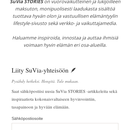
SuVia STORIES
on vuorovaikutteinen ja lukijoilleen
maksuton, monipuolisesti laadukasta sisältöä
tuottava hyvän olon ja vastuullisen elämäntyylin
lifestyle-sivusto sekä verkko- ja vaikuttajamedia.
Haluamme inspiroida, innostaa ja auttaa ihmisiä
voimaan hyvin elämän eri osa-alueilla.
Liity SuVia-yhteisöön 🪶
Pysähdy hetkeksi. Hengitä. Tule mukaan.
Saat sähköpostiisi uusia SuVia STORIES -artikkeleita sekä
inspiraatiota kokonaisvaltaiseen hyvinvointiin,
tasapainoon ja hyvään elämään.
Sähköpostiosoite