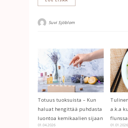
LUE LISÄÄ
Suvi Sjöblom
Totuus tuoksuista – Kun
Tuline
haluat hengittää puhdasta
a.k.a k
luontoa kemikaalien sijaan
flunssa
01.04.2026
01.01.202