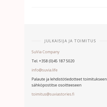
JULKAISIJA JA TOIMITUS
SuVia Company
Tel. +358 (0)45 187 5020
info@suvia.life
Palaute ja lehdistötiedotteet toimitukseen
sähköpostitse osoitteeseen
toimitus@suviastories.fi