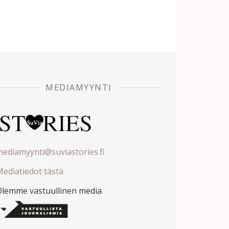
MEDIAMYYNTI
ediamyynti@suviastories.fi
ediatiedot tästä
Olemme vastuullinen media