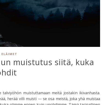
 ELÄIMET
un muistutus siitä, kuka
ohdit
talviyöhön muistuttamaan meitä jostakin ikivanhasta.
eää, herää villi muisti — se osa meistä, joka yhä muistaa
n, kuka olimme ennen kuin unohdimme. Tämä tarinallinen