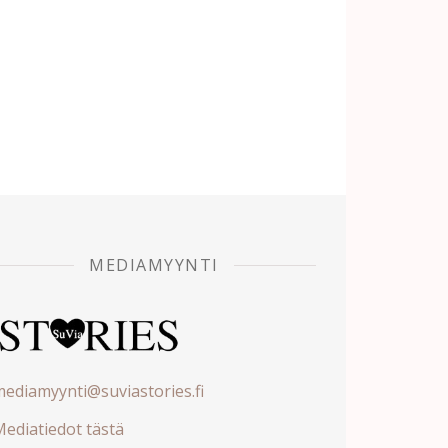
MEDIAMYYNTI
ediamyynti@suviastories.fi
ediatiedot tästä