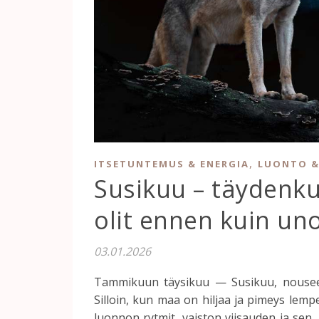
,
ITSETUNTEMUS & ENERGIA
LUONTO &
Susikuu – täydenku
olit ennen kuin un
03.01.2026
Tammikuun täysikuu — Susikuu, nousee 
Silloin, kun maa on hiljaa ja pimeys lemp
luonnon rytmit, vaiston viisauden ja se