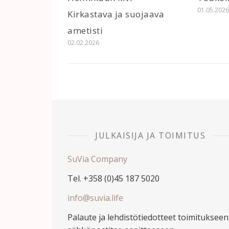
01.05.202
Kirkastava ja suojaava
ametisti
02.02.2026
JULKAISIJA JA TOIMITUS
SuVia Company
Tel. +358 (0)45 187 5020
info@suvia.life
Palaute ja lehdistötiedotteet toimitukseen