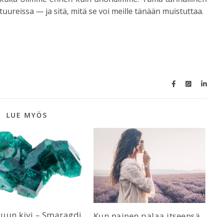
tuureissa — ja sitä, mitä se voi meille tänään muistuttaa.
LUE MYÖS
uun kivi – Smaragdi
Kun nainen palaa itseensä