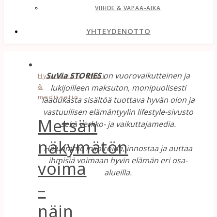
VIIHDE & VAPAA-AIKA
YHTEYDENOTTO
,
SuVia STORIES
on vuorovaikutteinen ja
Hyvinvointi
Mieli
&
lukijoilleen maksuton, monipuolisesti
meditaatio
laadukasta sisältöä tuottava hyvän olon ja
vastuullisen elämäntyylin lifestyle-sivusto
Metsän
sekä verkko- ja vaikuttajamedia.
näkymätön
Haluamme inspiroida, innostaa ja auttaa
ihmisiä voimaan hyvin elämän eri osa-
voima
alueilla.
–
näin