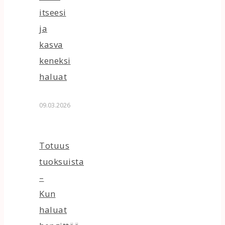
itseesi
ja
kasva
keneksi
haluat
09.03.2026
Totuus
tuoksuista
–
Kun
haluat