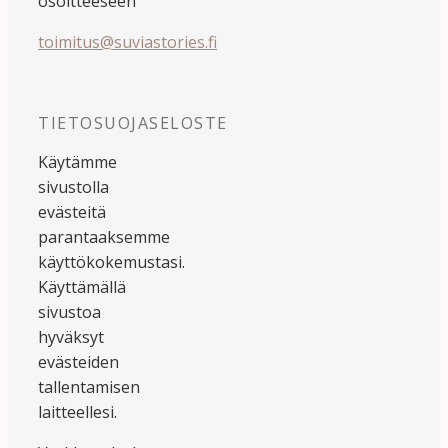
osoitteeseen
toimitus@suviastories.fi
TIETOSUOJASELOSTE
Käytämme
sivustolla
evästeitä
parantaaksemme
käyttökokemustasi.
Käyttämällä
sivustoa
hyväksyt
evästeiden
tallentamisen
laitteellesi.