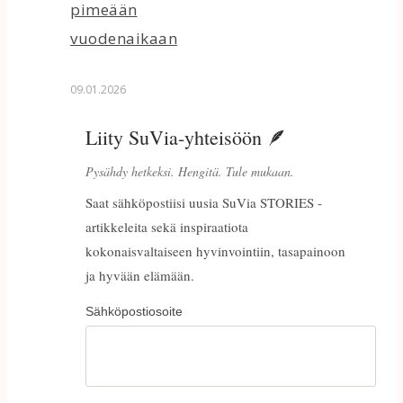
pimeään
vuodenaikaan
09.01.2026
Liity SuVia-yhteisöön 🪶
Pysähdy hetkeksi. Hengitä. Tule mukaan.
Saat sähköpostiisi uusia SuVia STORIES -
artikkeleita sekä inspiraatiota
kokonaisvaltaiseen hyvinvointiin, tasapainoon
ja hyvään elämään.
Sähköpostiosoite