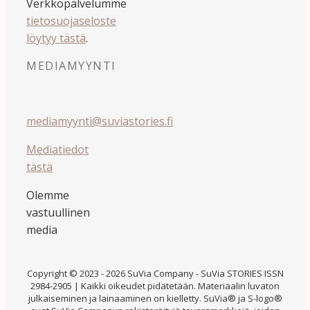
Verkkopalvelumme
tietosuojaseloste
löytyy tästä
.
MEDIAMYYNTI
mediamyynti@suviastories.fi
Mediatiedot
tästä
Olemme
vastuullinen
media
Copyright © 2023 - 2026 SuVia Company - SuVia STORIES ISSN
2984-2905 | Kaikki oikeudet pidätetään. Materiaalin luvaton
julkaiseminen ja lainaaminen on kielletty. SuVia® ja S-logo®