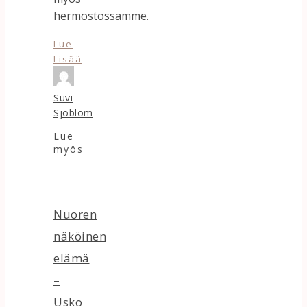
hermostossamme.
Lue
Lisää
Suvi
Sjöblom
Lue
myös
Nuoren
näköinen
elämä
–
Usko