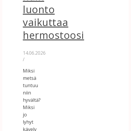
luonto
vaikuttaa
hermostoosi
14.06.2026
/
Miksi
metsä
tuntuu
niin
hyvältä?
Miksi
jo
lyhyt
kävely