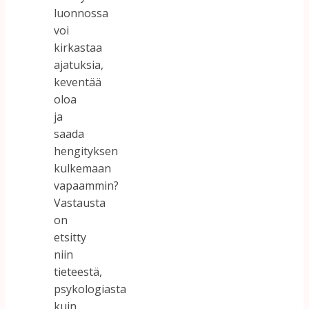
luonnossa
voi
kirkastaa
ajatuksia,
keventää
oloa
ja
saada
hengityksen
kulkemaan
vapaammin?
Vastausta
on
etsitty
niin
tieteestä,
psykologiasta
kuin