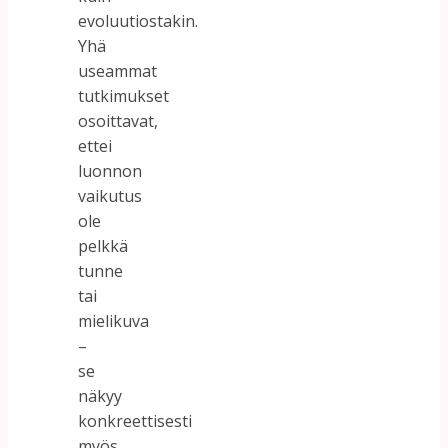
evoluutiostakin.
Yhä
useammat
tutkimukset
osoittavat,
ettei
luonnon
vaikutus
ole
pelkkä
tunne
tai
mielikuva
–
se
näkyy
konkreettisesti
myös