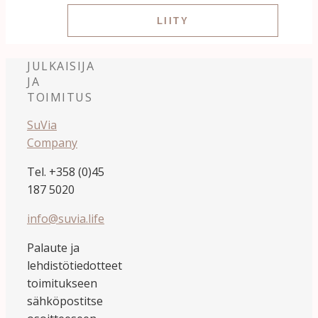
JULKAISIJA
JA
TOIMITUS
SuVia
Company
Tel. +358 (0)45
187 5020
info@suvia.life
Palaute ja
lehdistötiedotteet
toimitukseen
sähköpostitse