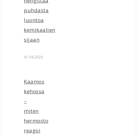
hengittää
puhdasta
luontoa
kemikaalien
sijaan
01.04.2026
Kaamos
kehossa
–
miten
hermosto
reagoi