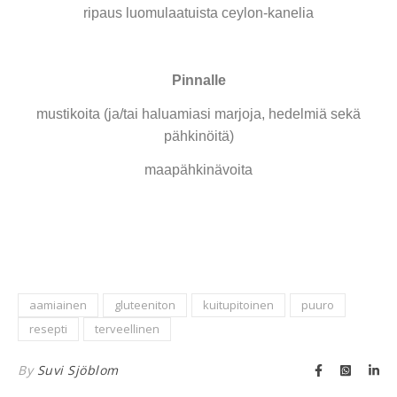
ripaus luomulaatuista ceylon-kanelia
Pinnalle
mustikoita (ja/tai haluamiasi marjoja, hedelmiä sekä
pähkinöitä)
maapähkinävoita
aamiainen
gluteeniton
kuitupitoinen
puuro
resepti
terveellinen
By
Suvi Sjöblom