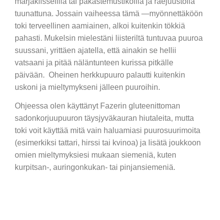
marjakiisselillä tai pakastemustikoilla ja raejuustolla
tuunattuna. Jossain vaiheessa tämä —myönnettäköön
toki terveellinen aamiainen, alkoi kuitenkin tökkiä
pahasti. Mukelsin mielestäni liisteriltä tuntuvaa puuroa
suussani, yrittäen ajatella, että ainakin se hellii
vatsaani ja pitää näläntunteen kurissa pitkälle
päivään. Oheinen herkkupuuro palautti kuitenkin
uskoni ja mieltymykseni jälleen puuroihin.
Ohjeessa olen käyttänyt Fazerin gluteenittoman
sadonkorjuupuuron täysjyväkauran hiutaleita, mutta
toki voit käyttää mitä vain haluamiasi puurosuurimoita
(esimerkiksi tattari, hirssi tai kvinoa) ja lisätä joukkoon
omien mieltymyksiesi mukaan siemeniä, kuten
kurpitsan-, auringonkukan- tai pinjansiemeniä.