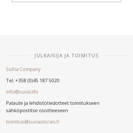
JULKAISIJA JA TOIMITUS
SuVia Company
Tel. +358 (0)45 187 5020
info@suvia.life
Palaute ja lehdistötiedotteet toimitukseen
sähköpostitse osoitteeseen
toimitus@suviastories.fi