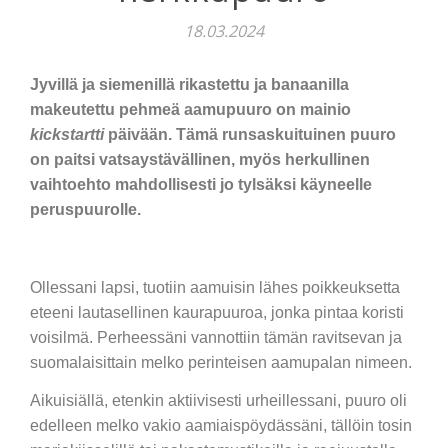
18.03.2024
Jyvillä ja siemenillä rikastettu ja banaanilla
makeutettu pehmeä aamupuuro on mainio
kickstartti
päivään. Tämä runsaskuituinen puuro
on paitsi vatsaystävällinen, myös herkullinen
vaihtoehto mahdollisesti jo tylsäksi käyneelle
peruspuurolle.
Ollessani lapsi, tuotiin aamuisin lähes poikkeuksetta
eteeni lautasellinen kaurapuuroa, jonka pintaa koristi
voisilmä. Perheessäni vannottiin tämän ravitsevan ja
suomalaisittain melko perinteisen aamupalan nimeen.
Aikuisiällä, etenkin aktiivisesti urheillessani, puuro oli
edelleen melko vakio aamiaispöydässäni, tällöin tosin