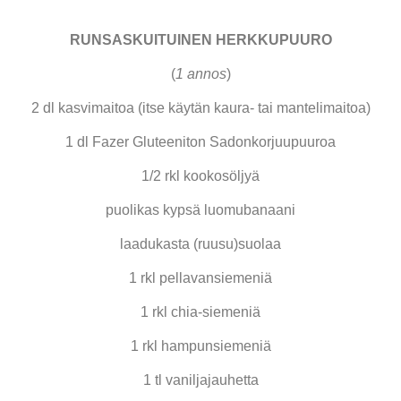
RUNSASKUITUINEN HERKKUPUURO
(
1 annos
)
2 dl kasvimaitoa (itse käytän kaura- tai mantelimaitoa)
1 dl Fazer Gluteeniton Sadonkorjuupuuroa
1/2 rkl kookosöljyä
puolikas kypsä luomubanaani
laadukasta (ruusu)suolaa
1 rkl pellavansiemeniä
1 rkl chia-siemeniä
1 rkl hampunsiemeniä
1 tl vaniljajauhetta