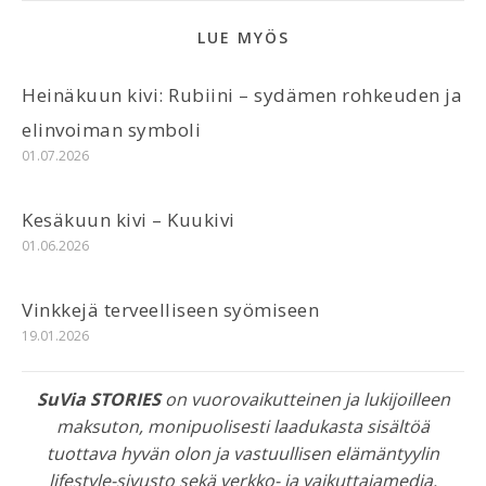
LUE MYÖS
Heinäkuun kivi: Rubiini – sydämen rohkeuden ja
elinvoiman symboli
01.07.2026
Kesäkuun kivi – Kuukivi
01.06.2026
Vinkkejä terveelliseen syömiseen
19.01.2026
SuVia STORIES
on vuorovaikutteinen ja lukijoilleen
maksuton, monipuolisesti laadukasta sisältöä
tuottava hyvän olon ja vastuullisen elämäntyylin
lifestyle-sivusto sekä verkko- ja vaikuttajamedia.