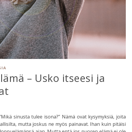
GIA
ämä – Usko itseesi ja
at
 ”Mikä sinusta tulee isona?” Nämä ovat kysymyksiä, joita
allisilta, mutta joskus ne myös painavat. Ihan kuin pitäisi
n loppuelämänsä ajan. Mutta entä jos nuoren elämä ei ole