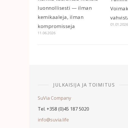
luonnollisesti — ilman
Voimak
kemikaaleja, ilman
vahvist
01.01.202
kompromisseja
11.06.2026
JULKAISIJA JA TOIMITUS
SuVia Company
Tel. +358 (0)45 187 5020
info@suvia.life