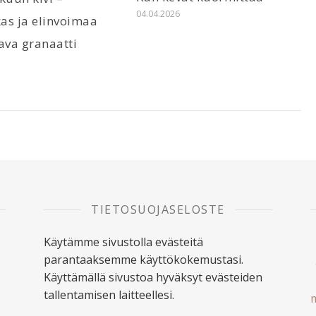
04.04.2026
as ja elinvoimaa
ava granaatti
6
TIETOSUOJASELOSTE
Käytämme sivustolla evästeitä
parantaaksemme käyttökokemustasi.
Käyttämällä sivustoa hyväksyt evästeiden
tallentamisen laitteellesi.
m