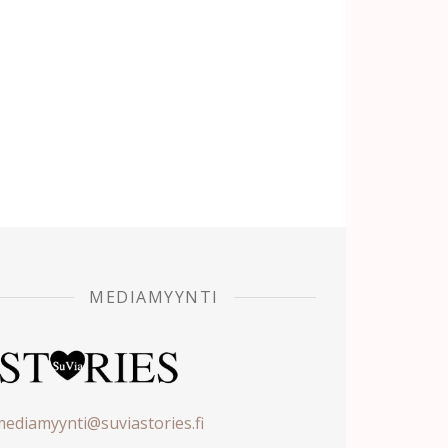
MEDIAMYYNTI
ediamyynti@suviastories.fi