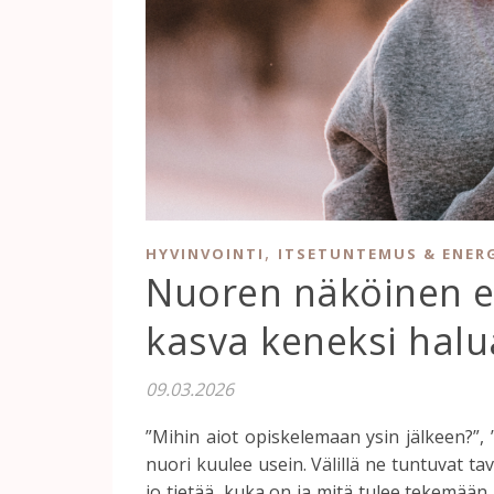
,
HYVINVOINTI
ITSETUNTEMUS & ENER
Nuoren näköinen el
kasva keneksi halu
09.03.2026
”Mihin aiot opiskelemaan ysin jälkeen?”,
nuori kuulee usein. Välillä ne tuntuvat tav
jo tietää, kuka on ja mitä tulee tekemää