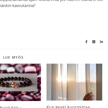
mänkin kasvutarina?
LUE MYÖS
Kun kevät kuormittaa
uun kivi –