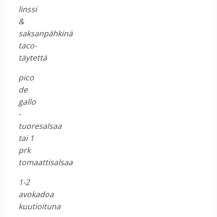
linssi
&
saksanpähkinä
taco-
täytettä
pico
de
gallo
-
tuoresalsaa
tai 1
prk
tomaattisalsaa
1-2
avokadoa
kuutioituna