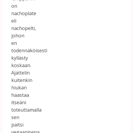
on
nachoplate
eli
nachopelti,
johon
en
todennäköisesti
kyllästy
koskaan.
Ajattelin
kuitenkin
hiukan
haastaa
itseäni
toteuttamalla
sen
paitsi
vegaanisena,