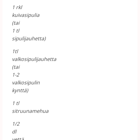
1 rkl
kuivasipulia
(tai
1 tl
sipulijauhetta)
1tl
valkosipulijauhetta
(tai
1-2
valkosipulin
kynttä)
1 tl
sitruunamehua
1/2
dl
vettä