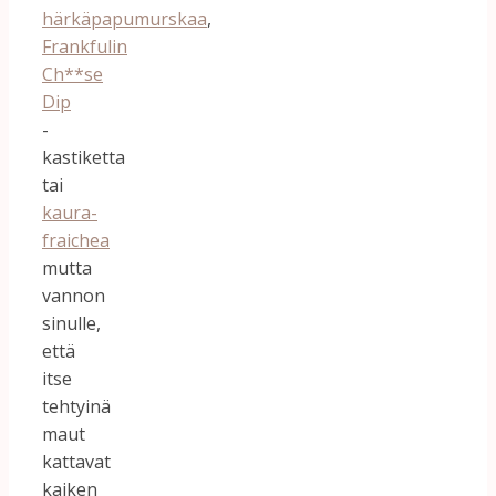
härkäpapumurskaa
,
Frankfulin
Ch**se
Dip
-
kastiketta
tai
kaura-
fraichea
mutta
vannon
sinulle,
että
itse
tehtyinä
maut
kattavat
kaiken