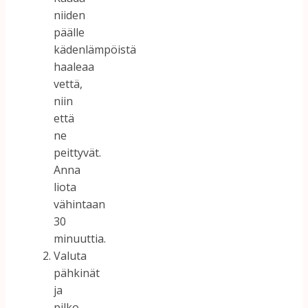
niiden
päälle
kädenlämpöistä
haaleaa
vettä,
niin
että
ne
peittyvät.
Anna
liota
vähintaan
30
minuuttia.
Valuta
pähkinät
ja
pilko