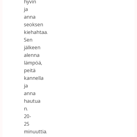
hyvin
ja
anna
seoksen
kiehahtaa.
Sen
jälkeen
alenna
lämpöä,
peitä
kannella
ja
anna
hautua
n.
20-
25
minuuttia.