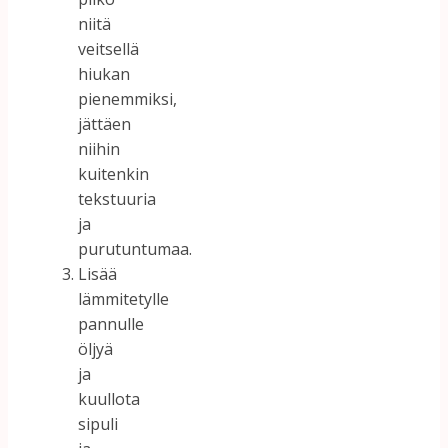
niitä
veitsellä
hiukan
pienemmiksi,
jättäen
niihin
kuitenkin
tekstuuria
ja
purutuntumaa.
Lisää
lämmitetylle
pannulle
öljyä
ja
kuullota
sipuli