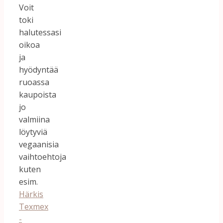
Voit
toki
halutessasi
oikoa
ja
hyödyntää
ruoassa
kaupoista
jo
valmiina
löytyviä
vegaanisia
vaihtoehtoja
kuten
esim.
Härkis
Texmex
-