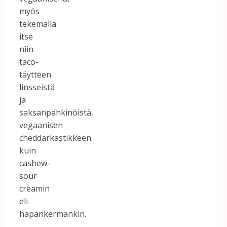
myös
tekemällä
itse
niin
taco-
täytteen
linsseistä
ja
saksanpähkinöistä,
vegaanisen
cheddarkastikkeen
kuin
cashew-
sour
creamin
eli
hapankermankin.