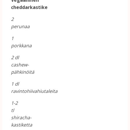
Vegaaninen
cheddarkastike
2
perunaa
1
porkkana
2 dl
cashew-
pähkinöitä
1 dl
ravintohiivahiutaleita
1-2
tl
shiracha-
kastiketta