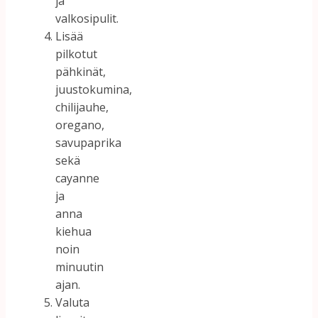
ja
valkosipulit.
Lisää
pilkotut
pähkinät,
juustokumina,
chilijauhe,
oregano,
savupaprika
sekä
cayanne
ja
anna
kiehua
noin
minuutin
ajan.
Valuta