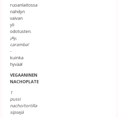
ruoanlaitossa
nähdyn
vaivan
yli
odotusten.
¡Ay,
caramba!
-
kuinka
hyvää!
VEGAANINEN
NACHOPLATE
1
pussi
nacho/tortilla
sipsejä