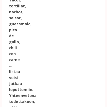
Tacot,
tortillat,
nachot,
salsat,
guacamole,
pico
de
gallo,
chili
con
carne
…
listaa
voisi
jatkaa
loputtomiin.
Yhteenvetona
todettakoon,