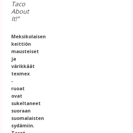
Taco
About
It!”
Meksikolaisen
keittiön
mausteiset
ja
värikkäät
texmex
-
ruoat
ovat
sukeltaneet
suoraan
suomalaisten
sydämiin.