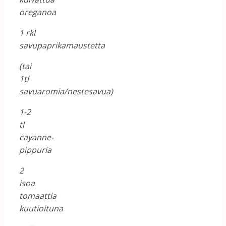
oreganoa
1 rkl
savupaprikamaustetta
(tai
1tl
savuaromia/nestesavua)
1-2
tl
cayanne-
pippuria
2
isoa
tomaattia
kuutioituna