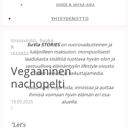
VIIHDE & VAPAA-AIKA
YHTEYDENOTTO
,
Hyvinvointi
Ruoka
SuVia STORIES
on vuorovaikutteinen ja
&
lukijoilleen maksuton, monipuolisesti
reseptit
laadukasta sisältöä tuottava hyvän olon ja
vastuullisen elämäntyylin lifestyle-sivusto
Vegaaninen
sekä verkko- ja vaikuttajamedia.
nachopelti
Haluamme inspiroida, innostaa ja auttaa
ihmisiä voimaan hyvin elämän eri osa-
alueilla.
19.09.2025
/
”Let’s