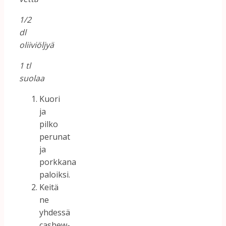
1/2
dl
oliiviöljyä
1 tl
suolaa
Kuori
ja
pilko
perunat
ja
porkkana
paloiksi.
Keitä
ne
yhdessä
cashew-