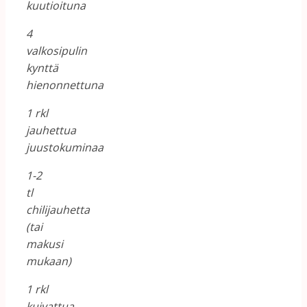
kuutioituna
4
valkosipulin
kynttä
hienonnettuna
1 rkl
jauhettua
juustokuminaa
1-2
tl
chilijauhetta
(tai
makusi
mukaan)
1 rkl
kuivattua