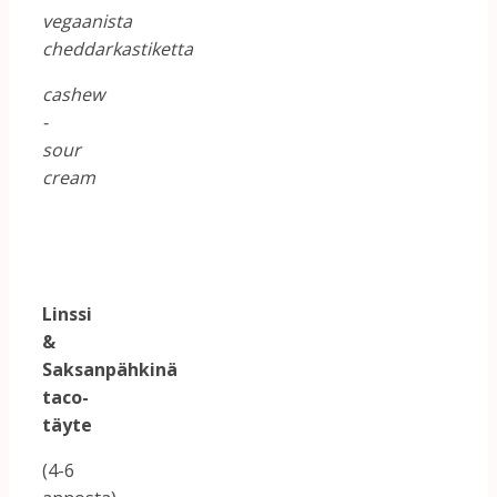
vegaanista
cheddarkastiketta
cashew
-
sour
cream
Linssi
&
Saksanpähkinä
taco-
täyte
(4-6