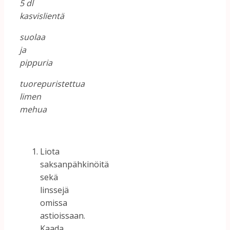
5 dl
kasvislientä
suolaa
ja
pippuria
tuorepuristettua
limen
mehua
Liota
saksanpähkinöitä
sekä
linssejä
omissa
astioissaan.
Kaada