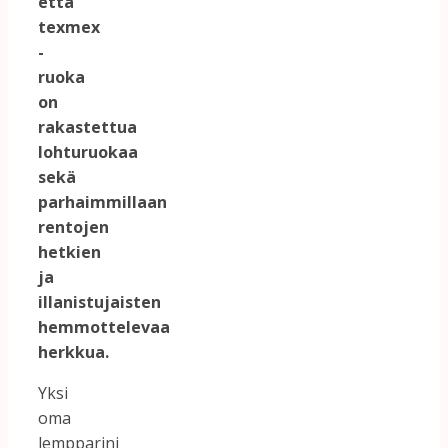
että
texmex
-
ruoka
on
rakastettua
lohturuokaa
sekä
parhaimmillaan
rentojen
hetkien
ja
illanistujaisten
hemmottelevaa
herkkua.
Yksi
oma
lempparini