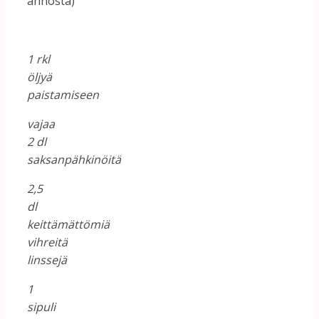
annosta)
1 rkl
öljyä
paistamiseen
vajaa
2 dl
saksanpähkinöitä
2,5
dl
keittämättömiä
vihreitä
linssejä
1
sipuli