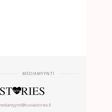
MEDIAMYYNTI
ediamyynti@suviastories.fi