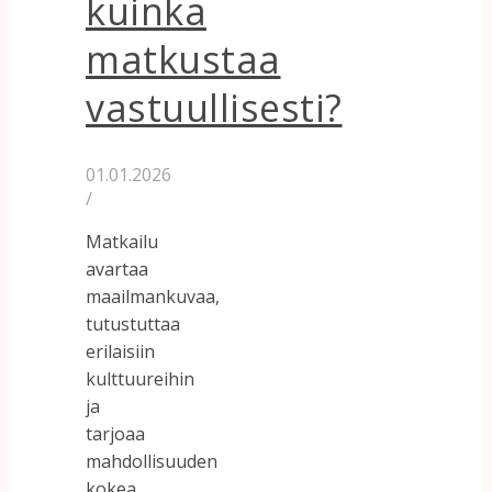
kuinka
matkustaa
vastuullisesti?
01.01.2026
/
Matkailu
avartaa
maailmankuvaa,
tutustuttaa
erilaisiin
kulttuureihin
ja
tarjoaa
mahdollisuuden
kokea