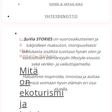
VIIHDE & VAPAA-AIKA
YHTEYDENOTTO
SuVia STORIES
on vuorovaikutteinen ja
Eco
&
lukijoilleen maksuton, monipuolisesti
slow
laadukasta sisältöä tuottava hyvän olon ja
,
matkailu
Matkailu
vastuullisen elämäntyylin lifestyle-sivusto
sekä verkko- ja vaikuttajamedia.
Mitä
Haluamme inspiroida, innostaa ja auttaa
on
ihmisiä voimaan hyvin elämän eri osa-
alueilla.
ekoturismi
ja