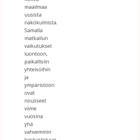
maailmaa
uusista
näkökulmista.
Samalla
matkailun
vaikutukset
luontoon,
paikallisiin
yhteisöihin
ja
ympäristöön
ovat
nousseet
viime
vuosina
yhä
vahvemmin
keskusteluun.