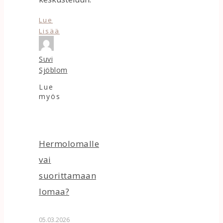
Lue
Lisää
Suvi
Sjöblom
Lue
myös
Hermolomalle
vai
suorittamaan
lomaa?
05.03.2026