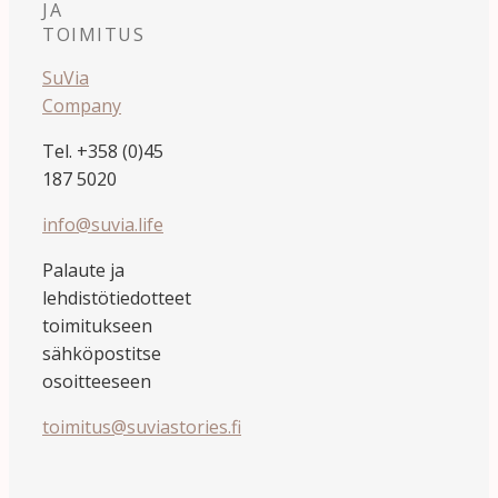
JA
TOIMITUS
SuVia
Company
Tel. +358 (0)45
187 5020
info@suvia.life
Palaute ja
lehdistötiedotteet
toimitukseen
sähköpostitse
osoitteeseen
toimitus@suviastories.fi