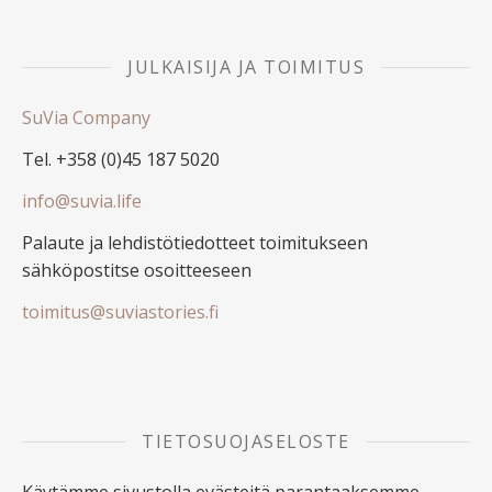
JULKAISIJA JA TOIMITUS
SuVia Company
Tel. +358 (0)45 187 5020
info@suvia.life
Palaute ja lehdistötiedotteet toimitukseen
sähköpostitse osoitteeseen
toimitus@suviastories.fi
TIETOSUOJASELOSTE
Käytämme sivustolla evästeitä parantaaksemme