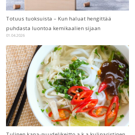
Totuus tuoksuista – Kun haluat hengittää
puhdasta luontoa kemikaalien sijaan
01.04.2026
Tulinen kana-nuudelikeitto a.k.a kulinaristinen