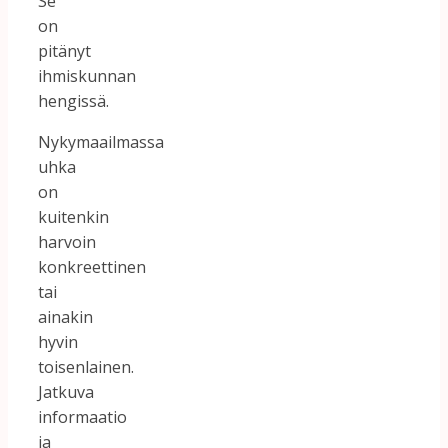
Se
on
pitänyt
ihmiskunnan
hengissä.
Nykymaailmassa
uhka
on
kuitenkin
harvoin
konkreettinen
tai
ainakin
hyvin
toisenlainen.
Jatkuva
informaatio
ja