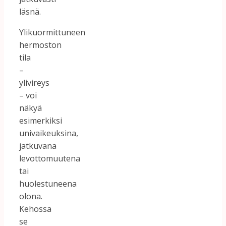
läsnä.
Ylikuormittuneen
hermoston
tila
–
ylivireys
– voi
näkyä
esimerkiksi
univaikeuksina,
jatkuvana
levottomuutena
tai
huolestuneena
olona.
Kehossa
se