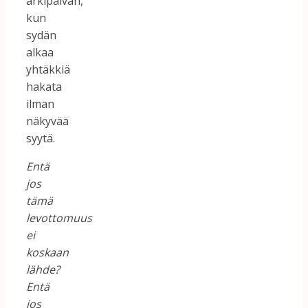
arkipäivän,
kun
sydän
alkaa
yhtäkkiä
hakata
ilman
näkyvää
syytä.
Entä
jos
tämä
levottomuus
ei
koskaan
lähde?
Entä
jos