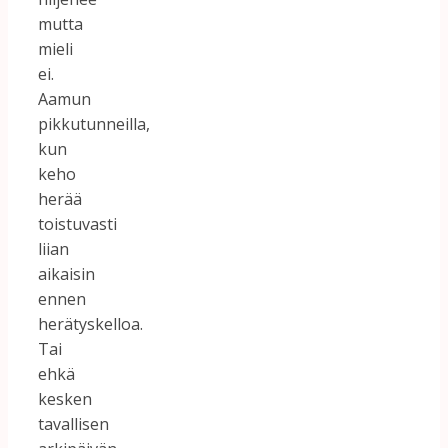
mutta
mieli
ei.
Aamun
pikkutunneilla,
kun
keho
herää
toistuvasti
liian
aikaisin
ennen
herätyskelloa.
Tai
ehkä
kesken
tavallisen