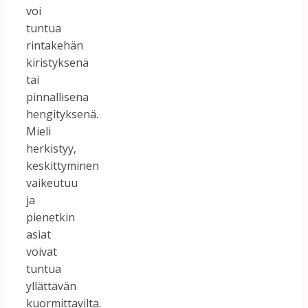
voi
tuntua
rintakehän
kiristyksenä
tai
pinnallisena
hengityksenä.
Mieli
herkistyy,
keskittyminen
vaikeutuu
ja
pienetkin
asiat
voivat
tuntua
yllättävän
kuormittavilta.