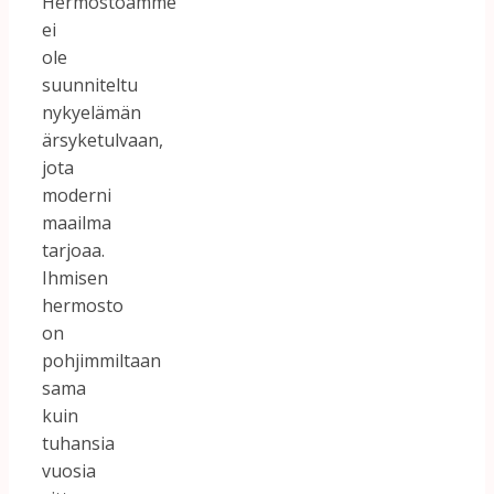
Hermostoamme
ei
ole
suunniteltu
nykyelämän
ärsyketulvaan,
jota
moderni
maailma
tarjoaa.
Ihmisen
hermosto
on
pohjimmiltaan
sama
kuin
tuhansia
vuosia