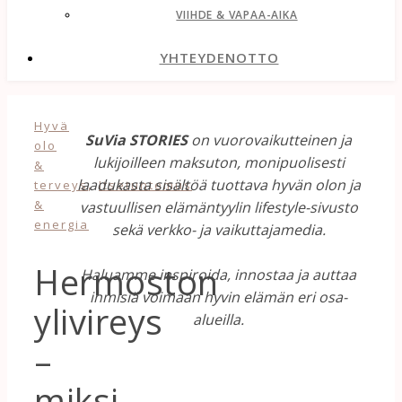
VIIHDE & VAPAA-AIKA
YHTEYDENOTTO
Hyvä
SuVia STORIES
on vuorovaikutteinen ja
olo
lukijoilleen maksuton, monipuolisesti
&
,
laadukasta sisältöä tuottava hyvän olon ja
terveys
Itsetuntemus
&
vastuullisen elämäntyylin lifestyle-sivusto
energia
sekä verkko- ja vaikuttajamedia.
Hermoston
Haluamme inspiroida, innostaa ja auttaa
ihmisiä voimaan hyvin elämän eri osa-
ylivireys
alueilla.
–
miksi