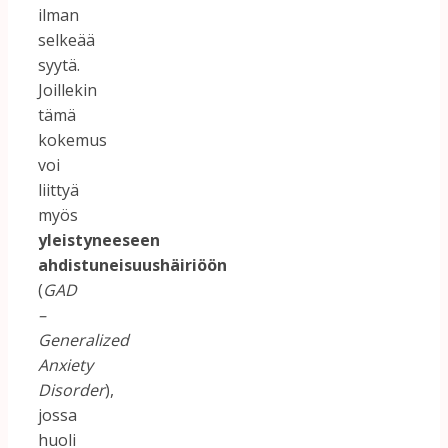
ilman
selkeää
syytä.
Joillekin
tämä
kokemus
voi
liittyä
myös
yleistyneeseen
ahdistuneisuushäiriöön
(
GAD
–
Generalized
Anxiety
Disorder
),
jossa
huoli