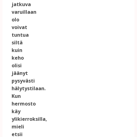
jatkuva
varuillaan
olo
voivat
tuntua
siltä
kuin
keho
olisi
jäänyt
pysyvästi
hälytystilaan.
Kun
hermosto
käy
ylikierroksilla,
mieli
etsii