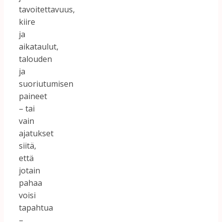
tavoitettavuus,
kiire
ja
aikataulut,
talouden
ja
suoriutumisen
paineet
– tai
vain
ajatukset
siitä,
että
jotain
pahaa
voisi
tapahtua
–