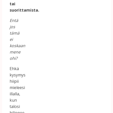
tai
suorittamista.
Entä
jos
tämä
ei
koskaan
mene
ohi?
Ehkä
kysymys
hiipii
mieleesi
illalla,
kun
talosi
hiljenee