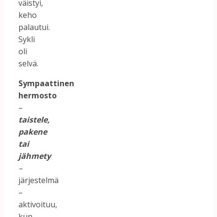
väistyi,
keho
palautui.
Sykli
oli
selvä.
Sympaattinen
hermosto
–
taistele,
pakene
tai
jähmety
–
järjestelmä
–
aktivoituu,
kun