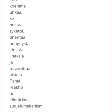
koemme
uhkaa.
Se
nostaa
sykettä,
tihentää
hengitystä,
kiristää
lihaksia
ja
terävöittää
aisteja.
Tämä
reaktio
on
elintärkeä
suojelumekanismi.