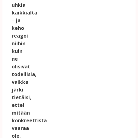
uhkia
kaikkialta
– ja
keho
reagoi
niihin
kuin
ne
olisivat
todellisia,
vaikka
järki
tietäisi,
ettei
mitään
konkreettista
vaaraa
ole.