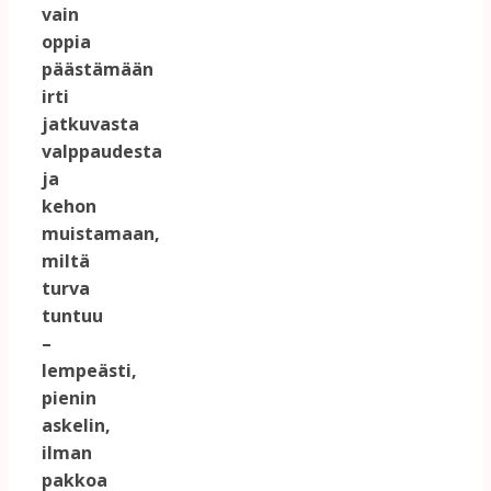
vain
oppia
päästämään
irti
jatkuvasta
valppaudesta
ja
kehon
muistamaan,
miltä
turva
tuntuu
–
lempeästi,
pienin
askelin,
ilman
pakkoa