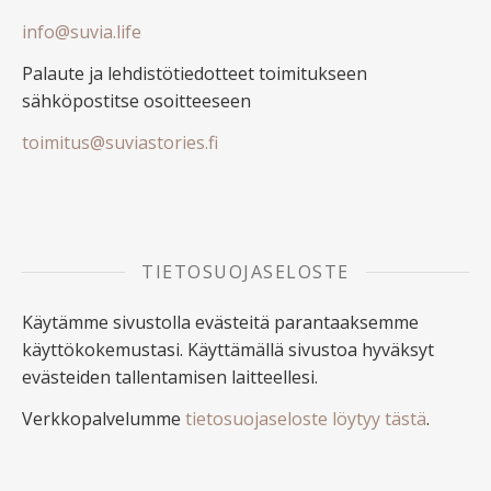
info@suvia.life
Palaute ja lehdistötiedotteet toimitukseen
sähköpostitse osoitteeseen
toimitus@suviastories.fi
TIETOSUOJASELOSTE
Käytämme sivustolla evästeitä parantaaksemme
käyttökokemustasi. Käyttämällä sivustoa hyväksyt
evästeiden tallentamisen laitteellesi.
Verkkopalvelumme
tietosuojaseloste löytyy tästä
.