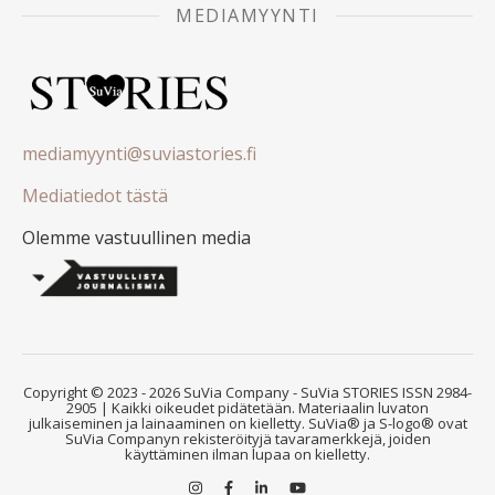
MEDIAMYYNTI
mediamyynti@suviastories.fi
Mediatiedot tästä
Olemme vastuullinen media
Copyright © 2023 - 2026 SuVia Company - SuVia STORIES ISSN 2984-
2905 | Kaikki oikeudet pidätetään. Materiaalin luvaton
julkaiseminen ja lainaaminen on kielletty. SuVia® ja S-logo® ovat
SuVia Companyn rekisteröityjä tavaramerkkejä, joiden
käyttäminen ilman lupaa on kielletty.