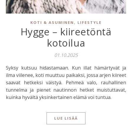
,
KOTI & ASUMINEN
LIFESTYLE
Hygge – kiireetöntä
kotoilua
01.10.2025
Syksy kutsuu hidastamaan. Kun illat hämärtyvät ja
ilma viilenee, koti muuttuu paikaksi, jossa arjen kiireet
saavat hetkeksi väistyä. Pehmeä valo, rauhallinen
tunnelma ja pienet nautinnon hetket muistuttavat,
kuinka hyvältä yksinkertainen elämä voi tuntua.
LUE LISÄÄ