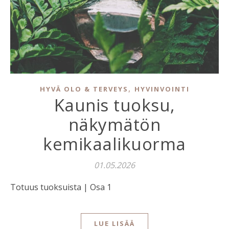
,
HYVÄ OLO & TERVEYS
HYVINVOINTI
Kaunis tuoksu,
näkymätön
kemikaalikuorma
01.05.2026
Totuus tuoksuista | Osa 1
LUE LISÄÄ