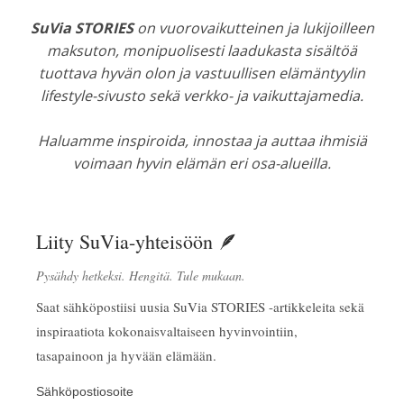
SuVia STORIES
on vuorovaikutteinen ja lukijoilleen
maksuton, monipuolisesti laadukasta sisältöä
tuottava hyvän olon ja vastuullisen elämäntyylin
lifestyle-sivusto sekä verkko- ja vaikuttajamedia.
Haluamme inspiroida, innostaa ja auttaa ihmisiä
voimaan hyvin elämän eri osa-alueilla.
Liity SuVia-yhteisöön 🪶
Pysähdy hetkeksi. Hengitä. Tule mukaan.
Saat sähköpostiisi uusia SuVia STORIES -artikkeleita sekä
inspiraatiota kokonaisvaltaiseen hyvinvointiin,
tasapainoon ja hyvään elämään.
Sähköpostiosoite