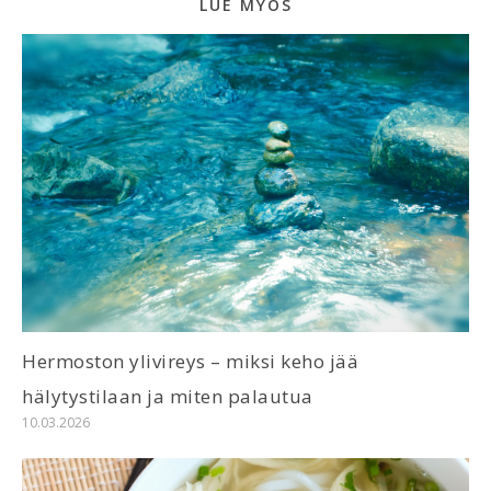
LUE MYÖS
Hermoston ylivireys – miksi keho jää
hälytystilaan ja miten palautua
10.03.2026