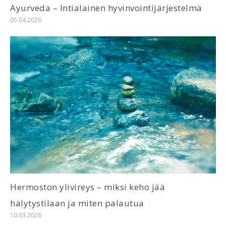
Ayurveda – Intialainen hyvinvointijärjestelmä
05.04.2026
Hermoston ylivireys – miksi keho jää
hälytystilaan ja miten palautua
10.03.2026