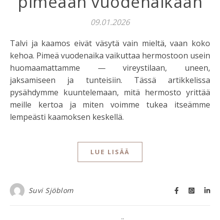
pimeään vuodenaikaan
09.01.2026
Talvi ja kaamos eivät väsytä vain mieltä, vaan koko
kehoa. Pimeä vuodenaika vaikuttaa hermostoon usein
huomaamattamme — vireystilaan, uneen,
jaksamiseen ja tunteisiin. Tässä artikkelissa
pysähdymme kuuntelemaan, mitä hermosto yrittää
meille kertoa ja miten voimme tukea itseämme
lempeästi kaamoksen keskellä.
LUE LISÄÄ
Suvi Sjöblom