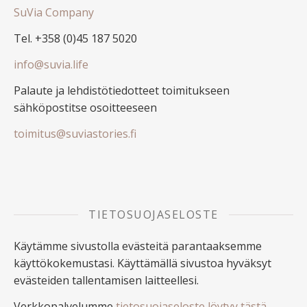
SuVia Company
Tel. +358 (0)45 187 5020
info@suvia.life
Palaute ja lehdistötiedotteet toimitukseen
sähköpostitse osoitteeseen
toimitus@suviastories.fi
TIETOSUOJASELOSTE
Käytämme sivustolla evästeitä parantaaksemme
käyttökokemustasi. Käyttämällä sivustoa hyväksyt
evästeiden tallentamisen laitteellesi.
Verkkopalvelumme
tietosuojaseloste löytyy tästä
.