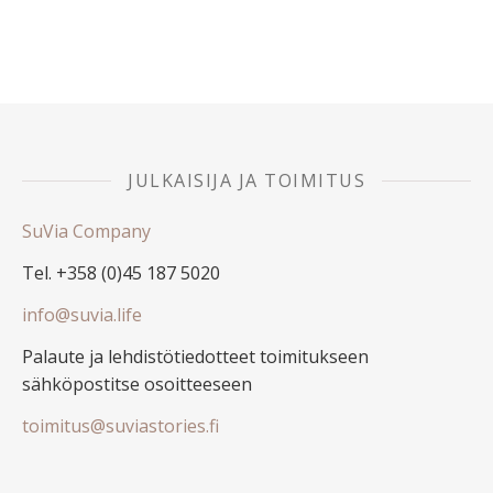
JULKAISIJA JA TOIMITUS
SuVia Company
Tel. +358 (0)45 187 5020
info@suvia.life
Palaute ja lehdistötiedotteet toimitukseen
sähköpostitse osoitteeseen
toimitus@suviastories.fi