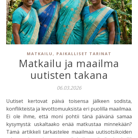
,
MATKAILU
PAIKALLISET TARINAT
Matkailu ja maailma
uutisten takana
06.03.2026
Uutiset kertovat päivä toisensa jälkeen sodista,
konflikteista ja levottomuuksista eri puolilla maailmaa.
Ei ole ihme, että moni pohtii tänä päivänä samaa
kysymystä: uskaltaako enää matkustaa minnekään?
Tämä artikkeli tarkastelee maailmaa uutisotsikoiden