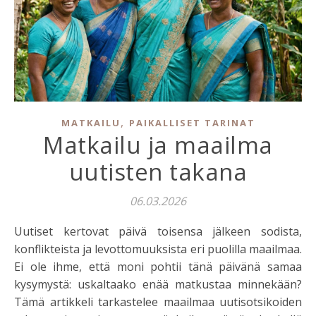
,
MATKAILU
PAIKALLISET TARINAT
Matkailu ja maailma
uutisten takana
06.03.2026
Uutiset kertovat päivä toisensa jälkeen sodista,
konflikteista ja levottomuuksista eri puolilla maailmaa.
Ei ole ihme, että moni pohtii tänä päivänä samaa
kysymystä: uskaltaako enää matkustaa minnekään?
Tämä artikkeli tarkastelee maailmaa uutisotsikoiden