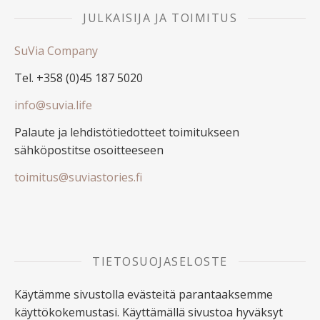
JULKAISIJA JA TOIMITUS
SuVia Company
Tel. +358 (0)45 187 5020
info@suvia.life
Palaute ja lehdistötiedotteet toimitukseen
sähköpostitse osoitteeseen
toimitus@suviastories.fi
TIETOSUOJASELOSTE
Käytämme sivustolla evästeitä parantaaksemme
käyttökokemustasi. Käyttämällä sivustoa hyväksyt