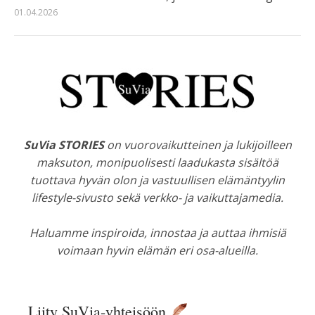
01.04.2026
SuVia STORIES
on vuorovaikutteinen ja lukijoilleen
maksuton, monipuolisesti laadukasta sisältöä
tuottava hyvän olon ja vastuullisen elämäntyylin
lifestyle-sivusto sekä verkko- ja vaikuttajamedia.
Haluamme inspiroida, innostaa ja auttaa ihmisiä
voimaan hyvin elämän eri osa-alueilla.
Liity SuVia-yhteisöön