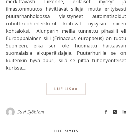
merkittävästi. Liikenne, erilaiset myrkyt ja
ilmastonmuutos hävittävät siilejä, mutta erityisesti
puutarhanhoidossa yleistyneet automatisoidut
robottiruohonleikkurit koituvat nykyisin niiden
kohtaloksi. Alunperin meillä tunnettu pihasiili eli
Eurooppalainen siili (Erinaceus europaeus) on tuotu
Suomeen, eikä sen ole huomattu haittaavan
suomalaisia alkuperäislajeja. Puutarhurille se on
kuitenkin hyvä apuri, sillä se pitää tuhohyönteiset
kurissa.…
LUE LISÄÄ
Suvi Sjöblom
LUE MYÖS