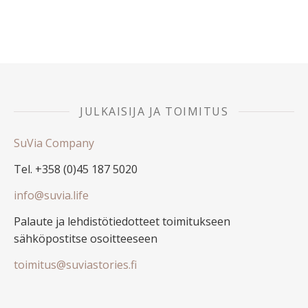
JULKAISIJA JA TOIMITUS
SuVia Company
Tel. +358 (0)45 187 5020
info@suvia.life
Palaute ja lehdistötiedotteet toimitukseen
sähköpostitse osoitteeseen
toimitus@suviastories.fi