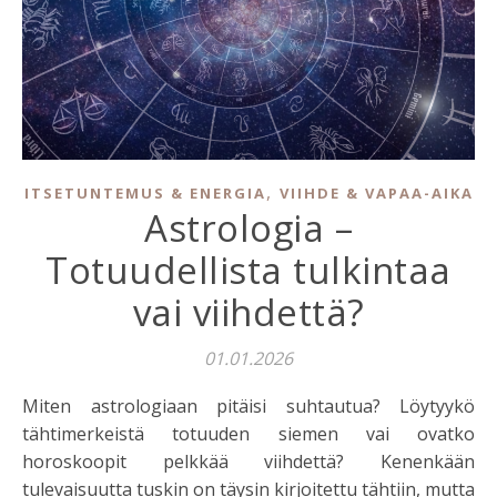
,
ITSETUNTEMUS & ENERGIA
VIIHDE & VAPAA-AIKA
Astrologia –
Totuudellista tulkintaa
vai viihdettä?
01.01.2026
Miten astrologiaan pitäisi suhtautua? Löytyykö
tähtimerkeistä totuuden siemen vai ovatko
horoskoopit pelkkää viihdettä? Kenenkään
tulevaisuutta tuskin on täysin kirjoitettu tähtiin, mutta