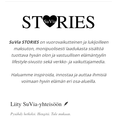
SuVia STORIES
on vuorovaikutteinen ja lukijoilleen
maksuton, monipuolisesti laadukasta sisältöä
tuottava hyvän olon ja vastuullisen elämäntyylin
lifestyle-sivusto sekä verkko- ja vaikuttajamedia.
Haluamme inspiroida, innostaa ja auttaa ihmisiä
voimaan hyvin elämän eri osa-alueilla.
Liity SuVia-yhteisöön 🪶
Pysähdy hetkeksi. Hengitä. Tule mukaan.