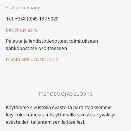
SuVia Company
Tel. +358 (0)45 187 5020
info@suvia.life
Palaute ja lehdistötiedotteet toimitukseen
sähköpostitse osoitteeseen
toimitus@suviastories.fi
TIETOSUOJASELOSTE
Käytämme sivustolla evästeitä parantaaksemme
käyttökokemustasi. Käyttämällä sivustoa hyväksyt
evästeiden tallentamisen laitteellesi.