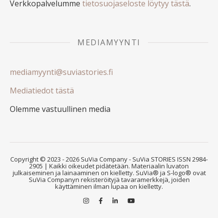
Verkkopalvelumme
tietosuojaseloste löytyy tästä
.
MEDIAMYYNTI
mediamyynti@suviastories.fi
Mediatiedot tästä
Olemme vastuullinen media
Copyright © 2023 - 2026 SuVia Company - SuVia STORIES ISSN 2984-
2905 | Kaikki oikeudet pidätetään. Materiaalin luvaton
julkaiseminen ja lainaaminen on kielletty. SuVia® ja S-logo® ovat
SuVia Companyn rekisteröityjä tavaramerkkejä, joiden
käyttäminen ilman lupaa on kielletty.