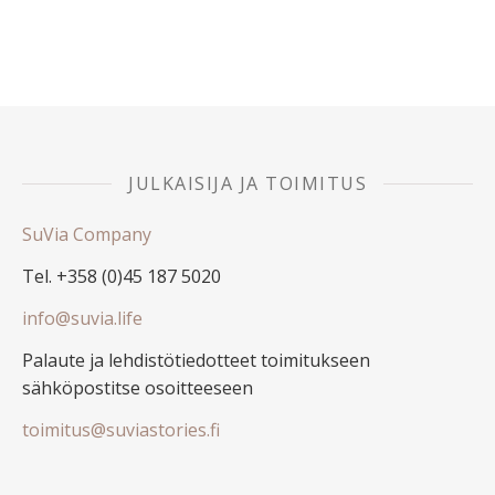
JULKAISIJA JA TOIMITUS
SuVia Company
Tel. +358 (0)45 187 5020
info@suvia.life
Palaute ja lehdistötiedotteet toimitukseen
sähköpostitse osoitteeseen
toimitus@suviastories.fi