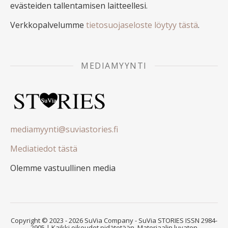
evästeiden tallentamisen laitteellesi.
Verkkopalvelumme
tietosuojaseloste löytyy tästä
.
MEDIAMYYNTI
mediamyynti@suviastories.fi
Mediatiedot tästä
Olemme vastuullinen media
Copyright © 2023 - 2026 SuVia Company - SuVia STORIES ISSN 2984-
2905 | Kaikki oikeudet pidätetään. Materiaalin luvaton