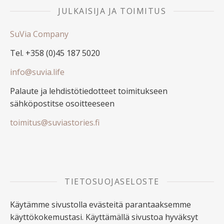
JULKAISIJA JA TOIMITUS
SuVia Company
Tel. +358 (0)45 187 5020
info@suvia.life
Palaute ja lehdistötiedotteet toimitukseen
sähköpostitse osoitteeseen
toimitus@suviastories.fi
TIETOSUOJASELOSTE
Käytämme sivustolla evästeitä parantaaksemme
käyttökokemustasi. Käyttämällä sivustoa hyväksyt